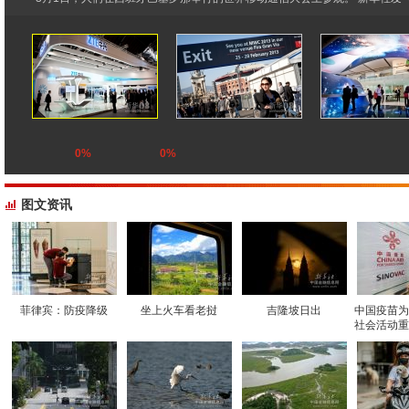
0%
0%
图文资讯
菲律宾：防疫降级
坐上火车看老挝
吉隆坡日出
中国疫苗为
社会活动重