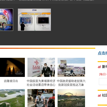
点击
新
[每日
吉隆坡日出
中国疫苗为柬埔寨经济
中国政府援助老挝第六
社会活动重启带来信心
批新冠疫苗抵达万象
社