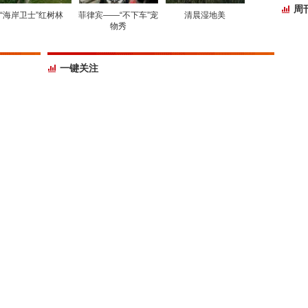
周
“海岸卫士”红树林
菲律宾——“不下车”宠
清晨湿地美
物秀
一键关注