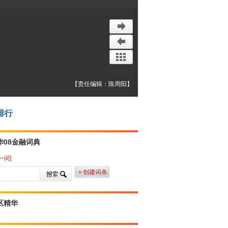
【责任编辑：陈周阳】
排行
华08金融词典
一词]
＋创建词条
区精华