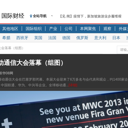
国际财经
全站导航
【见·闻】疫情下，新加坡旅游业步履维艰
记者手记：疫情下的香港零售业如何浴火重生
其他地区
国际组织
产业
公司
本网聚焦
观察
外媒
【见·闻】疫情下一家香港传统零售商的转型
希腊
西班牙
英国
法国
德国
俄罗斯
意大利
日本
济安金信：中国基金市场数据分析周报（2020. 07.2
【新华财经调查】同业存单、结构性存款玩起“
大会落幕（组图）
在“隐秘的角落”
央行公开市场净投放300亿元 短端资金利率明
动通信大会落幕（组图）
基本面及股市双轮冲击 债市回调十年期债表
新华08网
沥青期货连续两日涨逾3% 沪银及两粕涨势喜
移动通信大会在巴塞罗那闭幕。本届大会迎来了6万多名与会代表和观众，约1400家
恒生聚源：北斗收官之星发射成功，全产业链
中国联通、华为、中兴等企业。全球移动通...
[详细]
济安金信：中国基金市场数据分析周报（2020. 08.1