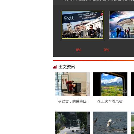
0%
0%
图文资讯
菲律宾：防疫降级
坐上火车看老挝