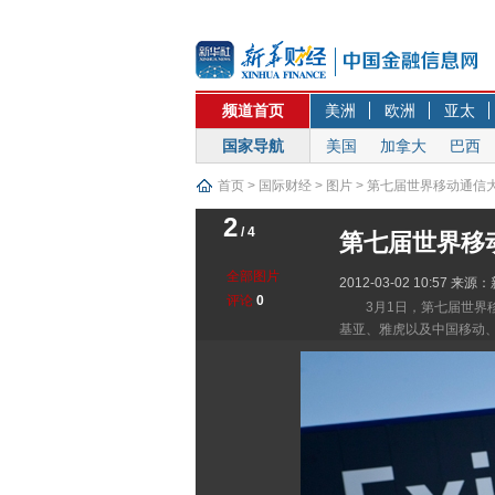
频道首页
美洲
欧洲
亚太
国家导航
美国
加拿大
巴西
首页
>
国际财经
>
图片
> 第七届世界移动通信
2
/ 4
第七届世界移
全部图片
2012-03-02 10:57
来源：
评论
0
3月1日，第七届世界
基亚、雅虎以及中国移动、