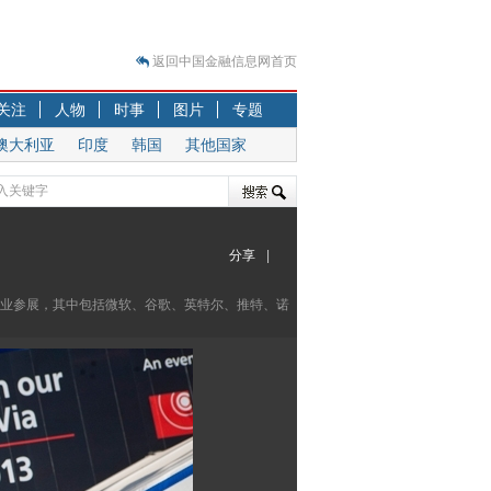
返回中国金融信息网首页
？
关注
人物
时事
图片
专题
突围之旅
澳大利亚
印度
韩国
其他国家
7—2020.07.31）
跷跷板” 结构性失衡藏
显下行
分享
|
现最弱
人
企业参展，其中包括微软、谷歌、英特尔、推特、诺
解析
7—2020.08.21）