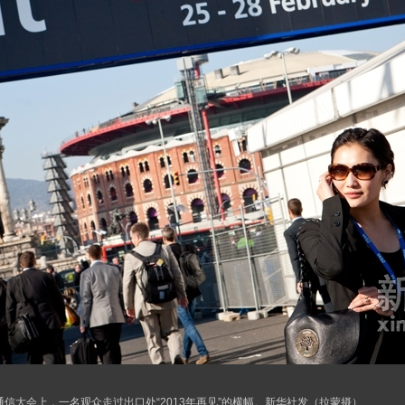
信大会上，一名观众走过出口处“2013年再见”的横幅。新华社发（拉蒙摄）