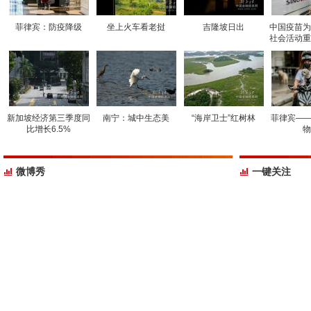
菲律宾：防疫降级
坐上火车看老挝
吉隆坡日出
中国疫苗为
社会活动重
新加坡经济第三季度同
南宁：城中生态美
“海岸卫士”红树林
菲律宾——
比增长6.5%
物
微博秀
一键关注