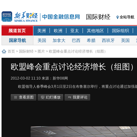
国际财经
全站导航
频道首页
美洲
欧洲
亚太
其他地区
国际组织
国家导航
美国
加拿大
巴西
希腊
西班牙
英国
首页
>
国际财经
>
图片
> 欧盟峰会重点讨论经济增长（组图）
欧盟峰会重点讨论经济增长（组图
2012-03-02 11:10
来源：新华08网
欧盟领导人春季峰会3月1日至2日在布鲁塞尔举行，将重点讨论通过加强
查看原图
幻灯播放
我要评论