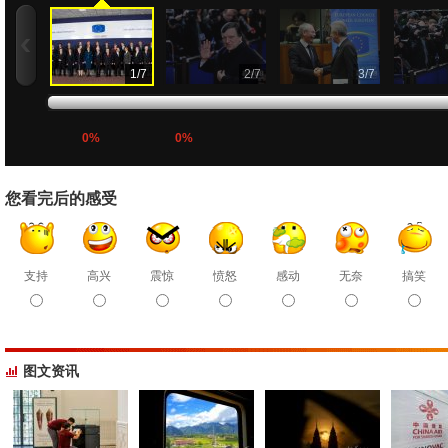
1
/
7
2
/
7
3
/
7
0%
0%
您看完后的感受
支持
高兴
震惊
愤怒
感动
无奈
搞笑
图文资讯