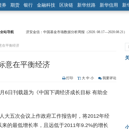
债券
期货
银行
金融科技
区块链
新华丝路
新华信用
新
全站导航
济安金信：中国基金市场数据分析周报（2020. 08.17—2020.08.21）
【见·闻】疫情下，新加坡旅游业步履维艰
意在平衡经济
记者手记：疫情下的香港零售业如何浴火重生？
【见·闻】疫情下一家香港传统零售商的转型突围之旅
济安金信：中国基金市场数据分析周报（2020. 07.27—2020.07.31）
标意在平衡经济
【新华财经调查】同业存单、结构性存款玩起“跷跷板” 结构性失衡
在“隐秘的角落”
央行公开市场净投放300亿元 短端资金利率明显下行
打印
大
中
小
我要评论
基本面及股市双轮冲击 债市回调十年期债表现最弱
网3月6日刊载题为《中国下调经济成长目标 有助全
沥青期货连续两日涨逾3% 沪银及两粕涨势喜人
恒生聚源：北斗收官之星发射成功，全产业链解析
人大五次会议上作政府工作报告时，将2012年经
以来的最低增长率，且远低于2011年9.2%的增长