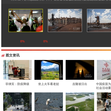
0%
0%
图文资讯
菲律宾：防疫降级
坐上火车看老挝
吉隆坡日出
中国疫苗为
社会活动重