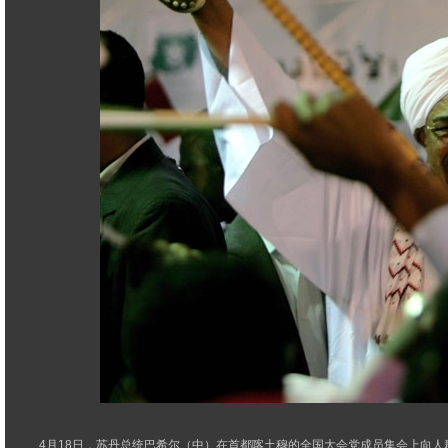
4月18日，苏丹总统巴希尔（中）在首都喀土穆的全国大会党成员集会上向人