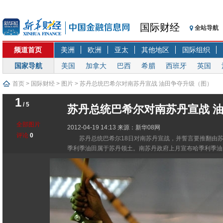
国际财经
全站导航
频道首页
美洲
欧洲
亚太
其他地区
国际组织
国家导航
美国
加拿大
巴西
希腊
西班牙
英国
首页
>
国际财经
>
图片
> 苏丹总统巴希尔对南苏丹宣战 油田争夺升级（图）
1
/ 5
苏丹总统巴希尔对南苏丹宣战 
全部图片
2012-04-19 14:13
来源：新华08网
评论
0
苏丹总统巴希尔18日对南苏丹宣战，并誓言要推翻由
季利季油田属于苏丹领土。南苏丹政府上月宣布哈季利季油田