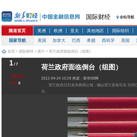
国际财经
全站导航
频道首页
美洲
欧洲
亚太
其他地区
国际组织
国家导航
美国
加拿大
巴西
希腊
西班牙
英国
首页
>
国际财经
>
图片
> 荷兰政府面临倒台（组图）
1
/ 7
荷兰政府面临倒台（组图）
全部图片
2012-04-24 10:29
来源：新华08网
评论
0
荷兰政府23日发布新闻公报，确认荷兰首相马克·吕
台。