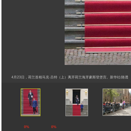
4月23日，荷兰首相马克·吕特（上）离开荷兰海牙豪斯登堡宫。新华社/路透
0%
0%