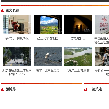
图文资讯
菲律宾：防疫降级
坐上火车看老挝
吉隆坡日出
中国疫苗为
社会活动重
新加坡经济第三季度同
南宁：城中生态美
“海岸卫士”红树林
菲律宾——
比增长6.5%
物
微博秀
一键关注