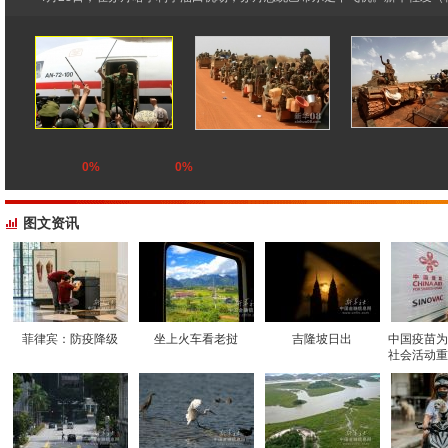
0%
0%
图文资讯
菲律宾：防疫降级
坐上火车看老挝
吉隆坡日出
中国疫苗为
社会活动重