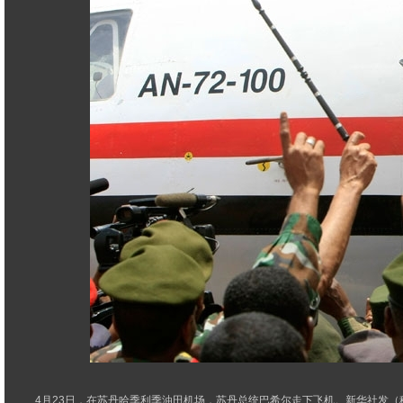
4月23日，在苏丹哈季利季油田机场，苏丹总统巴希尔走下飞机。新华社发（穆