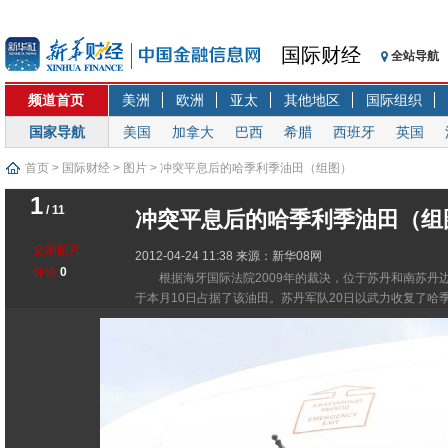
国际财经
全站导航
频道首页
美洲
欧洲
亚太
其他地区
国际组织
国家导航
美国
加拿大
巴西
希腊
西班牙
英国
首页
>
国际财经
>
图片
> 冲突平息后的哈季利季油田（组图）
1
/ 11
冲突平息后的哈季利季油田（组
全部图片
2012-04-24 11:38
来源：新华08网
评论
0
根据海牙国际法院2009年的裁决，位于苏丹和南苏
于本月10日占据了该油田。苏丹军队20日以武力收复了哈