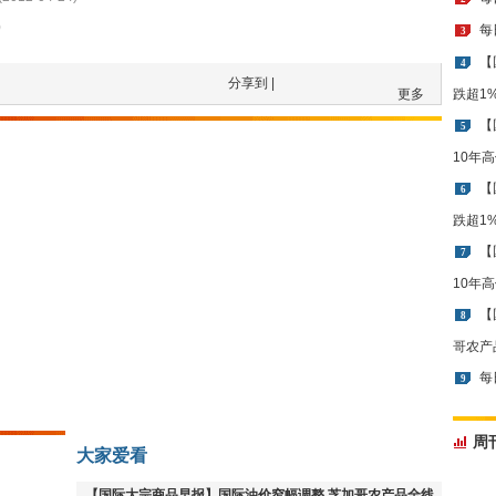
)
每
3
【
4
分享到 |
更多
跌超1
【
5
10年
【
6
跌超1
【
7
10年
【
8
哥农产
每
9
周
大家爱看
【国际大宗商品早报】国际油价窄幅调整 芝加哥农产品全线