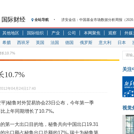
国际财经
全站导航
济安金信：中国基金市场数据分析周报（2020. 08.1
【见·闻】疫情下，新加坡旅游业步履维艰
其他地区
国际组织
产业
公司
本网聚焦
观察
外媒
记者手记：疫情下的香港零售业如何浴火重生
希腊
西班牙
英国
法国
德国
俄罗斯
意大利
日本
【见·闻】疫情下一家香港传统零售商的转型
济安金信：中国基金市场数据分析周报（2020. 07.2
长10.7%
【新华财经调查】同业存单、结构性存款玩起“
在“隐秘的角落”
关注
0.7%
央行公开市场净投放300亿元 短端资金利率明
基本面及股市双轮冲击 债市回调十年期债表
2012年04月24日17:40
沥青期货连续两日涨逾3% 沪银及两粕涨势喜
恒生聚源：北斗收官之星发射成功，全产业链
贾安平)秘鲁对外贸易协会23日公布，今年第一季
视觉
比上年同期增长了10.7%｡
的第一大出口目的地，秘鲁共向中国出口19.31
的出口额占秘鲁出口总额的17%｡瑞士为秘鲁第