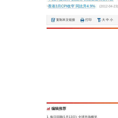
·
香港3月CPI收窄 同比升4.9%
(2012-04-23
复制本文链接
打印
大
中
小
编辑推荐
每日回顾(1月13日): 全球市场概览