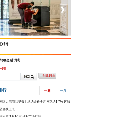
‹
›
菲律宾：防疫降级
区精华
华08金融词典
一词]
＋创建词条
排行
一周
一月
国际大宗商品早报】纽约金价全周累跌约1.7% 芝加
品全线上涨
日回顾(1月10日):A股市场行情