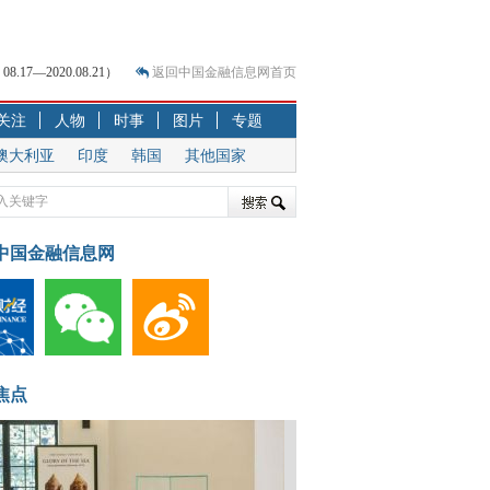
7—2020.08.21）
返回中国金融信息网首页
关注
人物
时事
图片
专题
？
澳大利亚
印度
韩国
其他国家
突围之旅
7—2020.07.31）
跷跷板” 结构性失衡藏
中国金融信息网
显下行
现最弱
人
解析
焦点