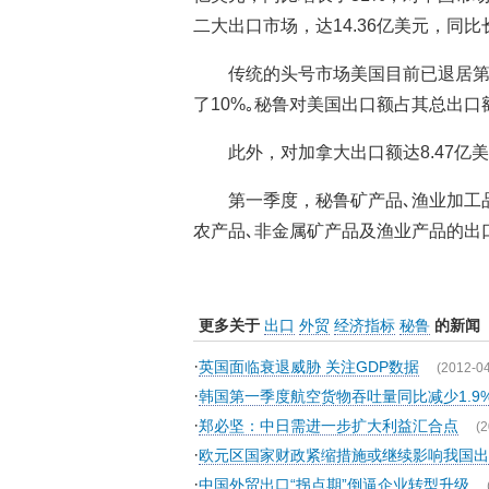
二大出口市场，达14.36亿美元，同比长
传统的头号市场美国目前已退居第
了10%｡秘鲁对美国出口额占其总出口额
此外，对加拿大出口额达8.47亿美
第一季度，秘鲁矿产品､渔业加工
农产品､非金属矿产品及渔业产品的出口总
更多关于
出口
外贸
经济指标
秘鲁
的新闻
·
英国面临衰退威胁 关注GDP数据
(2012-04
·
韩国第一季度航空货物吞吐量同比减少1.9
·
郑必坚：中日需进一步扩大利益汇合点
(2
·
欧元区国家财政紧缩措施或继续影响我国出
·
中国外贸出口“拐点期”倒逼企业转型升级