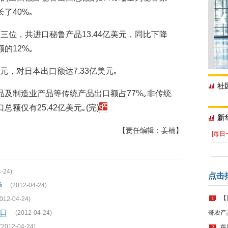
了40%｡
三位，共进口秘鲁产品13.44亿美元，同比下降
的12%｡
元，对日本出口额达7.33亿美元｡
社
品及制造业产品等传统产品出口额占77%｡非传统
额仅有25.42亿美元｡(完)
新
【责任编辑：姜楠】
[每日
-24)
点击
%
(2012-04-24)
【
012-04-24)
1
口
(2012-04-24)
哥农产
(2012-04-24)
每
2