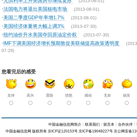
·
无惧利率上升美国房市继续复苏
(2013-08-01)
·
法国电力将退出美国核电市场
(2013-08-01)
·
美国二季度GDP年率增1.7%
(2013-08-01)
·
美国经济体量将大幅上调3%
(2013-07-30)
·
纽约油价升水美国夺回原油定价权
(2013-07-30)
·
IMF下调美国经济增长预期敦促美联储提高政策透明度
(2013
07-29)
您看完后的感受
支持
高兴
震惊
愤怒
感动
无奈
搞笑
中国金融信息网简介
┊
联系我们
┊
留言本
┊
合作伙伴
┊
中国金融信息网
版权所有
京ICP证120153号
京ICP备19048227号 京公网安备11