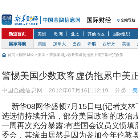
国际财经
全站导航
频道首页
美洲
欧洲
亚太
其他地区
国际组织
国家导航
美国
加拿大
巴西
希腊
西班牙
英国
首页
>
国际财经
>
美国
> 警惕美国少数政客虚伪拖累中美正常经贸合作
警惕美国少数政客虚伪拖累中美
中国金融信息网
2012年07月16日12:19
分类：
美
新华08网华盛顿7月15日电(记者支林
选选情持续升温，部分美国政客的政治
一周再次充分暴露:有些国会议员义愤填
委会，其缘由居然是因为参加今年伦敦