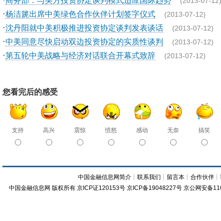
商务部：与美方投资协定谈判模式适应国际趋势
(2013-07-12
·
杨洁篪出席中美绿色合作伙伴计划签字仪式
(2013-07-12)
·
沈丹阳就中美积极推进投资协定谈判发表谈话
(2013-07-12)
·
中美同意尽快启动双边投资协定的实质性谈判
(2013-07-12)
·
第五轮中美战略与经济对话联合开幕式致辞
(2013-07-12)
您看完后的感受
支持
高兴
震惊
愤怒
感动
无奈
搞笑
中国金融信息网简介
┊
联系我们
┊
留言本
┊
合作伙伴
┊
中国金融信息网
版权所有
京ICP证120153号
京ICP备19048227号 京公网安备11