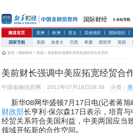
国际财经
全站导航
频道首页
美洲
欧洲
亚太
其他地区
国际组织
国家导航
美国
加拿大
巴西
希腊
西班牙
英国
首页
>
国际财经
>
美国
> 美前财长强调中美应拓宽经贸合作空间
美前财长强调中美应拓宽经贸合
中国金融信息网
2012年07月18日09:38
分类：
美
新华08网华盛顿7月17日电(记者蒋旭
财政部
长亨利·保尔森17日表示，培育
经贸关系符合美国利益，中美两国应当
领域开拓新的合作空间｡