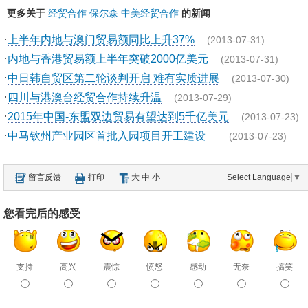
更多关于
经贸合作
保尔森
中美经贸合作
的新闻
·
上半年内地与澳门贸易额同比上升37%
(2013-07-31)
·
内地与香港贸易额上半年突破2000亿美元
(2013-07-31)
·
中日韩自贸区第二轮谈判开启 难有实质进展
(2013-07-30)
·
四川与港澳台经贸合作持续升温
(2013-07-29)
·
2015年中国-东盟双边贸易有望达到5千亿美元
(2013-07-23)
·
中马钦州产业园区首批入园项目开工建设
(2013-07-23)
留言反馈
打印
大
中
小
Select Language
▼
您看完后的感受
支持
高兴
震惊
愤怒
感动
无奈
搞笑