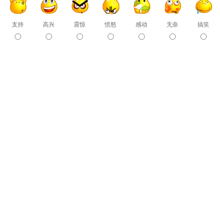
支持
高兴
震惊
愤怒
感动
无奈
搞笑