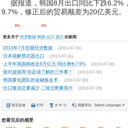
据报道，韩国8月出口同比下跌6.2%
9.7%，修正后的贸易顺差为20亿美元
0%
0%
更多关于
经济数据
韩国
出口
进口
的新闻
·
2013年7月宏观经济数据
(2013-07-31)
·
日本或解禁武器出口
(2013-07-31)
·
上半年我国税收近6万亿元 同比增长7.9%
(2013-07-30)
·
面对超级周 你必须了解的三件事！
(2013-07-30)
·
韩国量化团队的金融炼金术
(2013-07-30)
·
出口惨淡总量减少 二铵过剩量加大
(2013-07-29)
留言反馈
打印
大
中
小
我要评论
Select Language
▼
您看完后的感受