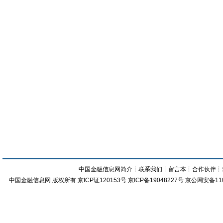
中国金融信息网简介
┊
联系我们
┊
留言本
┊
合作伙伴
┊
中国金融信息网
版权所有
京ICP证120153号
京ICP备19048227号 京公网安备11