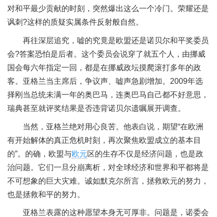
对和平最少贡献的时刻，突然爆出这么一个冷门。荣耀还是
讽刺?这样的质疑实属条件反射般自然。
再往深层追究，嘘的究竟是欧盟还是诺贝尔和平奖委员
会?答案恐怕是后者。这个委员会说穿了就五个人，由挪威
国会每六年指定一回，都是在挪威政坛摸爬滚打多年的政
客。亚格兰当主席后，争议声、嘘声急剧增加。2009年选
择刚当总统未满一年的奥巴马，连奥巴马自己都不好意思，
瑞典甚至就评奖结果是否违背诺贝尔遗嘱展开调查。
当然，亚格兰绝对用心良苦。他表白说，期望“在欧洲
有开始解体的真正危机时刻，再次聚焦欧盟成立的基本目
的”。的确，欧盟与
欧元
区的生存不仅是经济问题，也是政
治问题。它们一旦分崩离析，对全球经济和世界和平都将是
不可想象的巨大灾难。诚如默克尔所言，拯救欧元的努力，
也是拯救和平的努力。
亚格兰表露的这种愿望本身无可厚非。问题是，诺委会