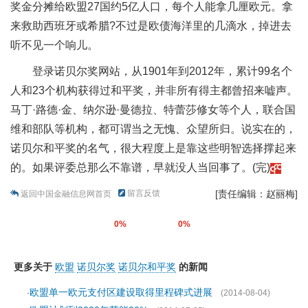
奖金分摊给欧盟27国约5亿人口，每个人能拿几厘欧元。拿
来救助西班牙或希腊?不过是欧债海洋里的几滴水，掉进去
听不见一个响儿。
登录诺贝尔奖网站，从1901年到2012年，累计99名个
人和23个机构获得过和平奖，并非所有得主都曾招来嘘声。
马丁·路德·金、纳尔逊·曼德拉、特蕾莎修女等个人，联合国
维和部队等机构，都可谓当之无愧、众望所归。说实在的，
诺贝尔和平奖的名气，很大程度上是靠这些明智选择撑起来
的。如果评委总那么不靠谱，早就没人当回事了。(完)
留言反馈
[责任编辑：赵丽梅]
返回中国金融信息网首页
0%
0%
更多关于
欧盟
诺贝尔奖
诺贝尔和平奖
的新闻
欧盟单一欧元支付区建设取得里程碑式进展
·
(2014-08-04)