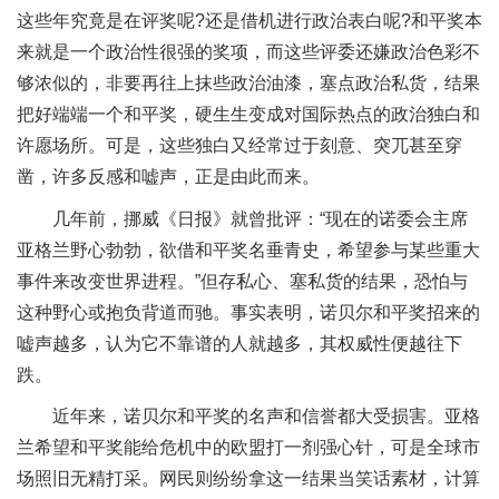
这些年究竟是在评奖呢?还是借机进行政治表白呢?和平奖本
来就是一个政治性很强的奖项，而这些评委还嫌政治色彩不
够浓似的，非要再往上抹些政治油漆，塞点政治私货，结果
把好端端一个和平奖，硬生生变成对国际热点的政治独白和
许愿场所。可是，这些独白又经常过于刻意、突兀甚至穿
凿，许多反感和嘘声，正是由此而来。
几年前，挪威《日报》就曾批评：“现在的诺委会主席
亚格兰野心勃勃，欲借和平奖名垂青史，希望参与某些重大
事件来改变世界进程。”但存私心、塞私货的结果，恐怕与
这种野心或抱负背道而驰。事实表明，诺贝尔和平奖招来的
嘘声越多，认为它不靠谱的人就越多，其权威性便越往下
跌。
近年来，诺贝尔和平奖的名声和信誉都大受损害。亚格
兰希望和平奖能给危机中的欧盟打一剂强心针，可是全球市
场照旧无精打采。网民则纷纷拿这一结果当笑话素材，计算