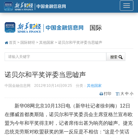
展
开
或
国际
折
叠
首页
>
国际财经
>
其他国家
> 诺贝尔和平奖评委当思嘘声
导
航
诺贝尔和平奖评委当思嘘声
中国金融信息网
2012年10月14日09:25
分类：
其他国家
打印
大
中
小
新华08网北京10月13日电（新华社记者徐剑梅）12日
在挪威首都奥斯陆，诺贝尔和平奖委员会主席亚格兰宣布欧
盟为今年和平奖得主时，记者席传出甚为响亮的嘘声。捷克
总统克劳斯对欧盟获奖的第一反应是不相信：“这是个笑话