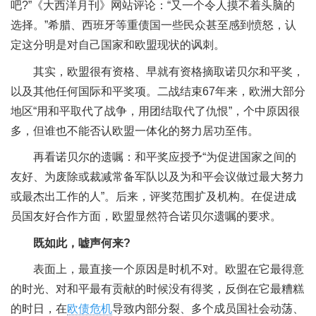
吧?”《大西洋月刊》网站评论：“又一个令人摸不着头脑的
选择。”希腊、西班牙等重债国一些民众甚至感到愤怒，认
定这分明是对自己国家和欧盟现状的讽刺。
其实，欧盟很有资格、早就有资格摘取诺贝尔和平奖，
以及其他任何国际和平奖项。二战结束67年来，欧洲大部分
地区“用和平取代了战争，用团结取代了仇恨”，个中原因很
多，但谁也不能否认欧盟一体化的努力居功至伟。
再看诺贝尔的遗嘱：和平奖应授予“为促进国家之间的
友好、为废除或裁减常备军队以及为和平会议做过最大努力
或最杰出工作的人”。后来，评奖范围扩及机构。在促进成
员国友好合作方面，欧盟显然符合诺贝尔遗嘱的要求。
既如此，嘘声何来?
表面上，最直接一个原因是时机不对。欧盟在它最得意
的时光、对和平最有贡献的时候没有得奖，反倒在它最糟糕
的时日，在
欧债危机
导致内部分裂、多个成员国社会动荡、