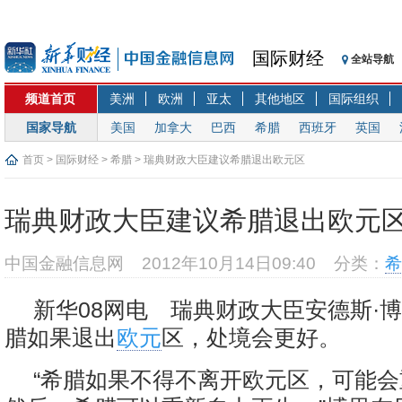
国际财经
全站导航
频道首页
美洲
欧洲
亚太
其他地区
国际组织
国家导航
美国
加拿大
巴西
希腊
西班牙
英国
首页
>
国际财经
>
希腊
> 瑞典财政大臣建议希腊退出欧元区
瑞典财政大臣建议希腊退出欧元
中国金融信息网
2012年10月14日09:40
分类：
希
新华08网电 瑞典财政大臣安德斯·博
腊如果退出
欧元
区，处境会更好。
“希腊如果不得不离开欧元区，可能