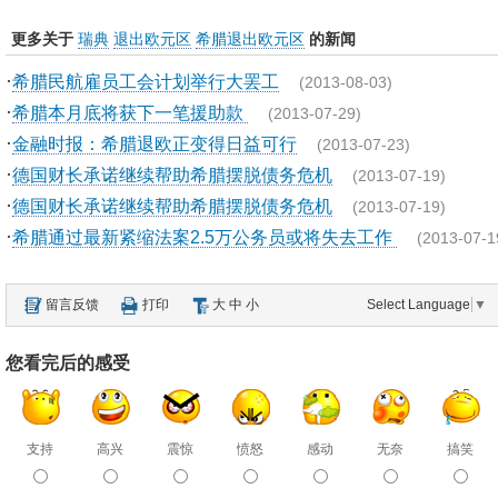
更多关于
瑞典
退出欧元区
希腊退出欧元区
的新闻
·
希腊民航雇员工会计划举行大罢工
(2013-08-03)
·
希腊本月底将获下一笔援助款
(2013-07-29)
·
金融时报：希腊退欧正变得日益可行
(2013-07-23)
·
德国财长承诺继续帮助希腊摆脱债务危机
(2013-07-19)
·
德国财长承诺继续帮助希腊摆脱债务危机
(2013-07-19)
·
希腊通过最新紧缩法案2.5万公务员或将失去工作
(2013-07-1
留言反馈
打印
大
中
小
Select Language
▼
您看完后的感受
支持
高兴
震惊
愤怒
感动
无奈
搞笑