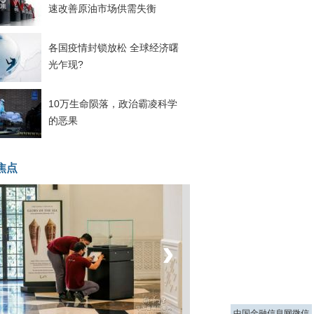
速改善原油市场供需失衡
各国疫情封锁放松 全球经济曙
光乍现?
10万生命陨落，政治霸凌科学
的恶果
焦点
‹
›
菲律宾：防疫降级
中国金融信息网微信