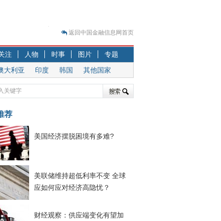
返回中国金融信息网首页
？
关注
人物
时事
图片
专题
突围之旅
澳大利亚
印度
韩国
其他国家
7—2020.07.31）
跷跷板” 结构性失衡藏
显下行
推荐
现最弱
人
美国经济摆脱困境有多难?
解析
7—2020.08.21）
美联储维持超低利率不变 全球
应如何应对经济高隐忧？
财经观察：供应端变化有望加