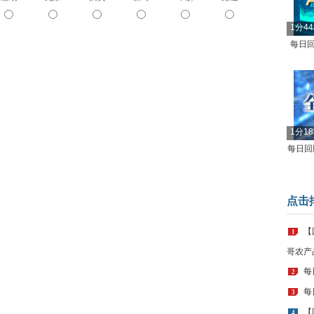
1分4
每日回
1分1
每日回顾
点击
【
1
哥农产
每
2
每
3
【
4