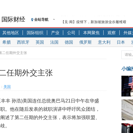
国际财经
全站导航
【见·闻】疫情下，新加坡旅游业步履维艰
记者手记：疫情下的香港零售业如何浴火重生
其他地区
国际组织
产业
公司
本网聚焦
观察
外媒
【见·闻】疫情下一家香港传统零售商的转型
希腊
西班牙
英国
法国
德国
俄罗斯
意大利
日本
济安金信：中国基金市场数据分析周报（2020. 07.2
【新华财经调查】同业存单、结构性存款玩起“
释第二任期外交主张
在“隐秘的角落”
央行公开市场净投放300亿元 短端资金利率明
小编
第二任期外交主张
基本面及股市双轮冲击 债市回调十年期债表
沥青期货连续两日涨逾3% 沪银及两粕涨势喜
：
美国
恒生聚源：北斗收官之星发射成功，全产业链
济安金信：中国基金市场数据分析周报（2020. 08.1
王丰丰 孙浩)美国连任总统奥巴马21日中午在华盛
就职。他在随后发表的就职演讲中呼吁民众团结，
时阐述了第二任期的外交主张，表示将加强联盟、
分歧。