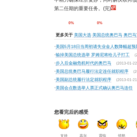
第二任期的重要任务。(完)
0%
0%
更多关于
美国大选
美国总统奥巴马
奥巴马
·
美国5月18日当周初请失业金人数降幅超预
·
输掉美国总统选举 罗姆尼将给儿子打工
(
·
步入后金融危机时代的奥巴马
(2013-01-22
·
美国总统奥巴马履行法定连任就职程序
(2
·
美国副总统履行法定就职程序
(2013-01-21
·
美国会点数选举人票正式确认奥巴马连任
您看完后的感受
支持
高兴
震惊
愤怒