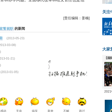
关注
[责任编辑：姜楠]
宣誓就职
的新闻
期
(2013-05-23)
2013-03-08)
大家
)
【国
013-01-21)
全线
)
(2013-01-05)
20
坛
感动
无奈
搞笑
新奇
不解
路过