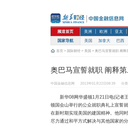
频道首页
美洲
欧洲
亚太
国家导航
美国
加拿大
巴西
首页
>
国际财经
>
美国
> 奥巴马宣誓就职 阐
奥巴马宣誓就职 阐释
中国金融信息网
2013年01月22日08:39
分类
新华08网华盛顿1月21日电(记者
顿国会山举行的公众就职典礼上宣誓
在新时期实现美国的建国精神。他同
尽力通过和平方式解决与其他国家的