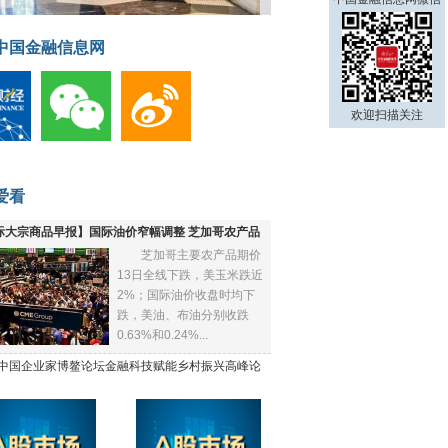
中国金融信息网
欢迎扫描关注
爱看
际大宗商品早报】国际油价窄幅调整 芝加哥农产品
芝加哥主要农产品期价
下跌
13日全线下跌，美玉米跌近
2%；国际油价收盘时均下
跌，美油、布油分别收跌
0.63%和0.24%...
21中国企业家博鳌论坛金融科技赋能乡村振兴高峰论