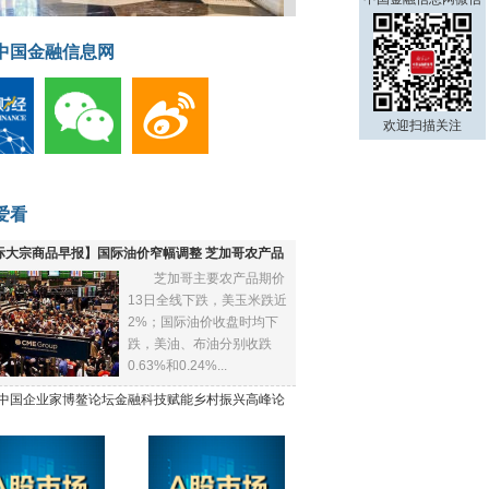
中国金融信息网
欢迎扫描关注
爱看
际大宗商品早报】国际油价窄幅调整 芝加哥农产品
芝加哥主要农产品期价
下跌
13日全线下跌，美玉米跌近
2%；国际油价收盘时均下
跌，美油、布油分别收跌
0.63%和0.24%...
21中国企业家博鳌论坛金融科技赋能乡村振兴高峰论