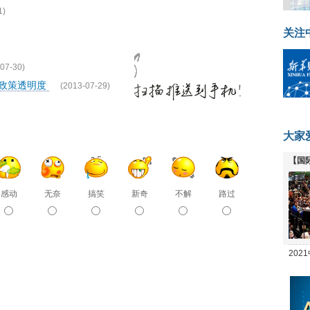
1)
关注
07-30)
高政策透明度
(2013-07-29)
大家
【国
全线
感动
无奈
搞笑
新奇
不解
路过
20
坛