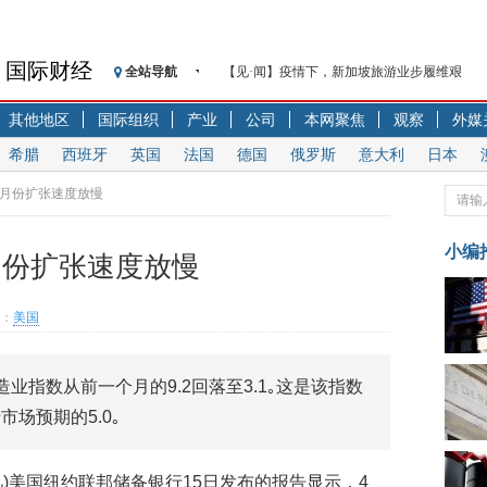
国际财经
全站导航
【见·闻】疫情下，新加坡旅游业步履维艰
记者手记：疫情下的香港零售业如何浴火重生
其他地区
国际组织
产业
公司
本网聚焦
观察
外媒
【见·闻】疫情下一家香港传统零售商的转型
希腊
西班牙
英国
法国
德国
俄罗斯
意大利
日本
济安金信：中国基金市场数据分析周报（2020. 07.2
【新华财经调查】同业存单、结构性存款玩起“
4月份扩张速度放慢
在“隐秘的角落”
央行公开市场净投放300亿元 短端资金利率明
小编
月份扩张速度放慢
基本面及股市双轮冲击 债市回调十年期债表
沥青期货连续两日涨逾3% 沪银及两粕涨势喜
：
美国
恒生聚源：北斗收官之星发射成功，全产业链
济安金信：中国基金市场数据分析周报（2020. 08.1
业指数从前一个月的9.2回落至3.1｡这是该指数
场预期的5.0｡
刘凡)美国纽约联邦储备银行15日发布的报告显示，4