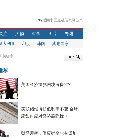
返回中国金融信息网首页
？
关注
人物
时事
图片
专题
突围之旅
澳大利亚
印度
韩国
其他国家
7—2020.07.31）
跷跷板” 结构性失衡藏
显下行
推荐
现最弱
人
美国经济摆脱困境有多难?
解析
7—2020.08.21）
美联储维持超低利率不变 全球
应如何应对经济高隐忧？
财经观察：供应端变化有望加