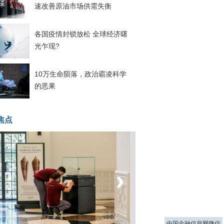
速改善原油市场供需失衡
各国疫情封锁放松 全球经济曙
光乍现?
10万生命陨落，政治霸凌科学
的恶果
焦点
‹
›
菲律宾：防疫降级
中国金融信息网微信