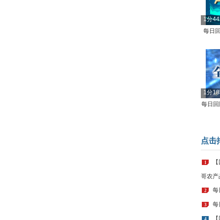
1分4
每日回
1分1
每日回顾
点击
【
1
哥农产
每
2
每
3
【
4