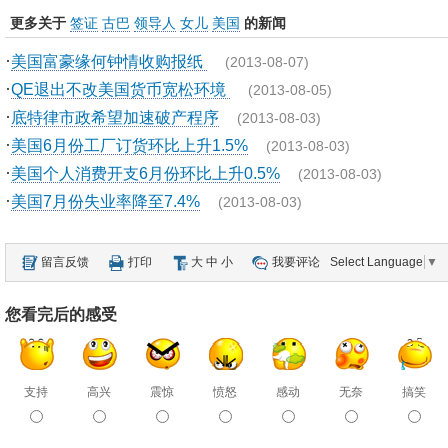
更多关于
签证
古巴
领导人
女儿
美国
的新闻
·
美国富豪缘何钟情收购报纸
(2013-08-07)
·
QE退出不改美国货币宽松环境
(2013-08-05)
·
底特律市政希望加速破产程序
(2013-08-03)
·
美国6月份工厂订货环比上升1.5%
(2013-08-03)
·
美国个人消费开支6月份环比上升0.5%
(2013-08-03)
·
美国7月份失业率降至7.4%
(2013-08-03)
留言反馈
打印
大
中
小
我要评论
Select Language
▼
您看完后的感受
支持
高兴
震惊
愤怒
感动
无奈
搞笑