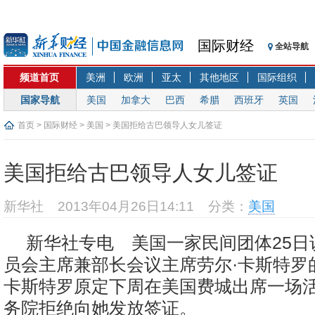
国际财经
全站导航
频道首页
美洲
欧洲
亚太
其他地区
国际组织
国家导航
美国
加拿大
巴西
希腊
西班牙
英国
首页
>
国际财经
>
美国
> 美国拒给古巴领导人女儿签证
美国拒给古巴领导人女儿签证
新华社
2013年04月26日14:11
分类：
美国
新华社专电 美国一家民间团体25日
员会主席兼部长会议主席劳尔·卡斯特罗
卡斯特罗原定下周在美国费城出席一场
务院拒绝向她发放签证。