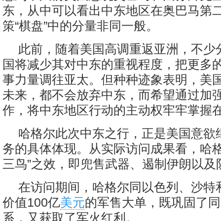
东，从中可以看出中东地区在奥巴马第
策“棋盘”中的分量非同一般。
此前，随着美国高调重返亚洲，不少
国将减少其对中东的重视程度，把更多
事力量调往亚太。但种种迹象表明，美
未来，都不会放弃中东，而希望通过加
作，将中东地区行动的主动权牢牢掌握
哈格尔此次中东之行，正是美国意欲
务的具体体现。从实际访问成果看，哈格
三鸟”之效，即兜售武器、遏制伊朗以及
在访问期间，哈格尔同以色列、沙特
价值100亿
美元
的军售大单，既巩固了同
系，又获取了军火红利。