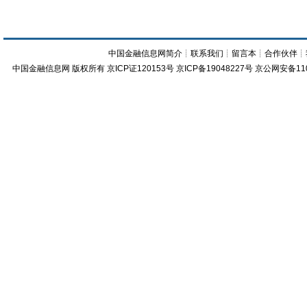
中国金融信息网简介
┊
联系我们
┊
留言本
┊
合作伙伴
┊
中国金融信息网
版权所有
京ICP证120153号
京ICP备19048227号 京公网安备11