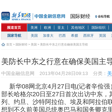
国际财经
全站导航
频道首页
美洲
欧洲
亚太
其他地区
国际组织
国家导航
美国
加拿大
巴西
希腊
西班牙
英国
首页
>
国际财经
>
美国
> 美防长中东之行意在确保美国主导权
美防长中东之行意在确保美国主
中国金融信息网
2013年04月28日09:13
分类：
美
新华08网北京4月27日电(记者辛俭
部长哈格尔20日至27日首次出访中东，
列、约旦、沙特阿拉伯、埃及和阿拉伯
想到不久前美国总统奥巴马和国务卿克