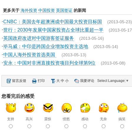
更多关于
海外投资
中国投资
英国签证
的新闻
·
CNBC：美国去年超澳洲成中国最大投资目标国
(2013-05-23)
·
世行：2030年发展中国家投资占全球比重超一半
(2013-05-17
·
英国政府改进对中国游客签证服务
(2013-05-16)
·
毕马威：中印是跨国企业增加投资主选地
(2013-05-14)
·
中国人海外投资首选美国
(2013-05-13)
·
安永：中国对非洲直接投资项目列全球第9位
(2013-05-08)
留言反馈
打印
大
中
小
我要评论
Select Language
▼
您看完后的感受
支持
高兴
震惊
愤怒
感动
无奈
搞笑