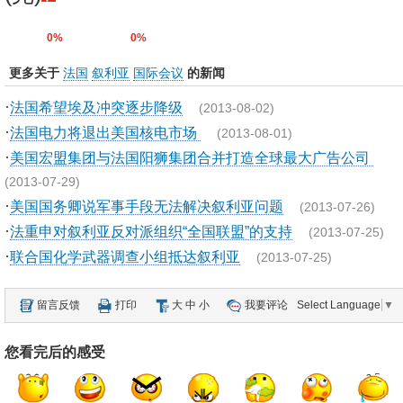
0%
0%
更多关于
法国
叙利亚
国际会议
的新闻
·
法国希望埃及冲突逐步降级
(2013-08-02)
·
法国电力将退出美国核电市场
(2013-08-01)
·
美国宏盟集团与法国阳狮集团合并打造全球最大广告公司
(2013-07-29)
·
美国国务卿说军事手段无法解决叙利亚问题
(2013-07-26)
·
法重申对叙利亚反对派组织“全国联盟”的支持
(2013-07-25)
·
联合国化学武器调查小组抵达叙利亚
(2013-07-25)
留言反馈
打印
大
中
小
我要评论
Select Language
▼
您看完后的感受