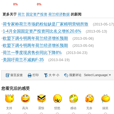
0%
0%
更多关于
荷兰
固定资产投资
荷兰经济数据
的新闻
·
荷专家称荷兰市场奶粉短缺是厂家精明营销所致
(2013-05-17
·
1-4月全国固定资产投资同比名义增长20.6%
(2013-05-13)
·
欧盟下调今明两年荷兰经济增长预期
(2013-05-06)
·
欧盟下调今明两年荷兰经济增长预期
(2013-05-04)
·
荷兰一季度现房售价同比下降8%
(2013-04-23)
·
美国吁荷兰不减购F-35
(2013-04-19)
留言反馈
打印
大
中
小
我要评论
Select Language
▼
您看完后的感受
支持
高兴
震惊
愤怒
感动
无奈
搞笑