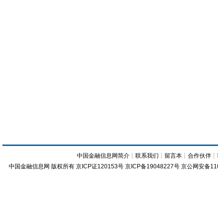
中国金融信息网简介
┊
联系我们
┊
留言本
┊
合作伙伴
┊
中国金融信息网
版权所有
京ICP证120153号
京ICP备19048227号 京公网安备11