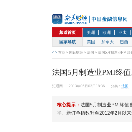
频道首页
美洲
欧洲
亚太
国家导航
美国
加拿大
巴西
首页
>
国际财经
>
法国
> 法国5月制造业PMI
法国5月制造业PMI终
汇通网
2013年06月03日18:36
分类：
法国
核心提示：
法国5月制造业PMI终值自
平。新订单指数升至2012年2月