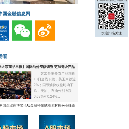
中国金融信息网
欢迎扫描关注
爱看
际大宗商品早报】国际油价窄幅调整 芝加哥农产品
芝加哥主要农产品期价
下跌
13日全线下跌，美玉米跌近
2%；国际油价收盘时均下
跌，美油、布油分别收跌
0.63%和0.24%...
21中国企业家博鳌论坛金融科技赋能乡村振兴高峰论