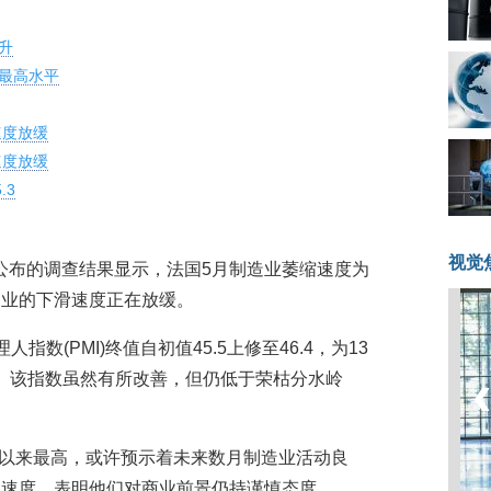
升
月最高水平
速度放缓
速度放缓
.3
视觉
3日)公布的调查结果显示，法国5月制造业萎缩速度为
造业的下滑速度正在放缓。
数(PMI)终值自初值45.5上修至46.4，为13
4。该指数虽然有所改善，但仍低于荣枯分水岭
2月以来最高，或许预示着未来数月制造业活动良
员速度，表明他们对商业前景仍持谨慎态度。