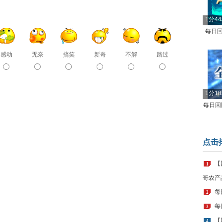
1分4
每日回
感动
无奈
搞笑
新奇
不解
路过
1分1
每日回顾
点击
【
1
哥农产
每
2
每
3
【
4