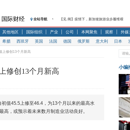
国际财经
全站导航
【见·闻】疫情下，新加坡旅游业步履维艰
记者手记：疫情下的香港零售业如何浴火重生
其他地区
国际组织
产业
公司
本网聚焦
观察
外媒
【见·闻】疫情下一家香港传统零售商的转型
希腊
西班牙
英国
法国
德国
俄罗斯
意大利
日本
济安金信：中国基金市场数据分析周报（2020. 07.2
【新华财经调查】同业存单、结构性存款玩起“
终值上修创13个月新高
在“隐秘的角落”
央行公开市场净投放300亿元 短端资金利率明
小编
值上修创13个月新高
基本面及股市双轮冲击 债市回调十年期债表
沥青期货连续两日涨逾3% 沪银及两粕涨势喜
恒生聚源：北斗收官之星发射成功，全产业链
济安金信：中国基金市场数据分析周报（2020. 08.1
初值45.5上修至46.4，为13个月以来的最高水
以来最高，或预示着未来数月制造业活动良好。