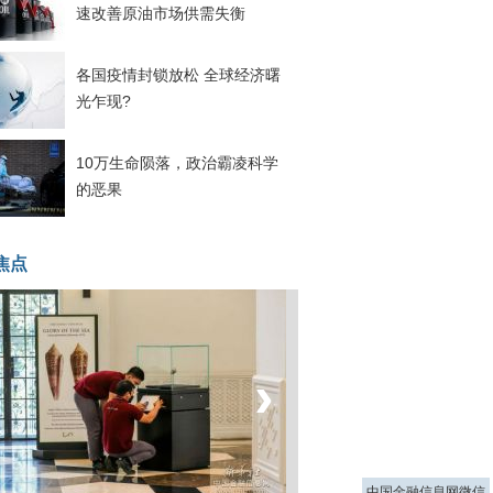
速改善原油市场供需失衡
各国疫情封锁放松 全球经济曙
光乍现?
10万生命陨落，政治霸凌科学
的恶果
焦点
‹
›
菲律宾：防疫降级
中国金融信息网微信