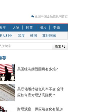
返回中国金融信息网首页
？
关注
人物
时事
图片
专题
突围之旅
澳大利亚
印度
韩国
其他国家
7—2020.07.31）
跷跷板” 结构性失衡藏
显下行
推荐
现最弱
人
美国经济摆脱困境有多难?
解析
7—2020.08.21）
美联储维持超低利率不变 全球
应如何应对经济高隐忧？
财经观察：供应端变化有望加