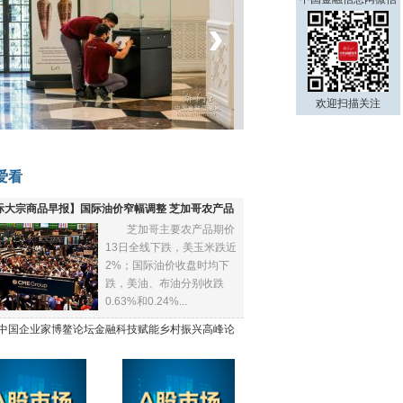
‹
›
菲律宾：防疫降级
欢迎扫描关注
爱看
际大宗商品早报】国际油价窄幅调整 芝加哥农产品
芝加哥主要农产品期价
下跌
13日全线下跌，美玉米跌近
2%；国际油价收盘时均下
跌，美油、布油分别收跌
0.63%和0.24%...
21中国企业家博鳌论坛金融科技赋能乡村振兴高峰论