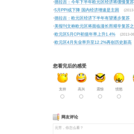
·
德拉吉：今年下半年欧元区经济将缓慢复苏
·
5月PPI或下降 国内经济增速是主因
(2013
·
德拉吉：欧元区经济下半年有望逐步复苏
·
美报刊文称欧元区将面临漫长而艰辛复苏之
·
欧元区5月CPI初值年率上升1.4%
(2013-0
·
欧元区4月失业率升至12.2%再创历史新高
您看完后的感受
支持
高兴
震惊
愤怒
网友评论