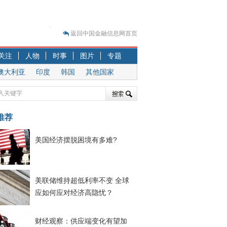
返回中国金融信息网首页
？
关注
人物
时事
图片
专题
突围之旅
澳大利亚
印度
韩国
其他国家
7—2020.07.31）
跷跷板” 结构性失衡藏
显下行
推荐
现最弱
人
美国经济摆脱困境有多难?
解析
7—2020.08.21）
美联储维持超低利率不变 全球
应如何应对经济高隐忧？
财经观察：供应端变化有望加