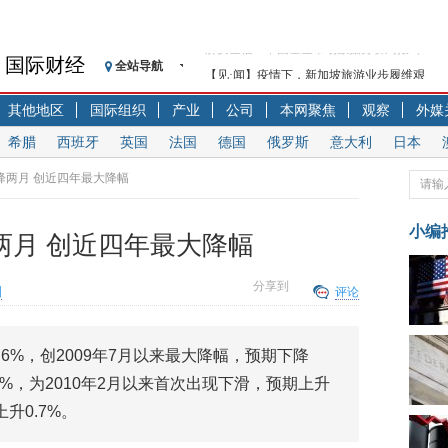
国际财经
全站导航
【见·闻】疫情下，新加坡旅游业步履维艰
记者手记：疫情下的香港零售业如何浴火重生
其他地区
国际组织
产业
公司
本网聚焦
观察
外媒
【见·闻】疫情下一家香港传统零售商的转型
希腊
西班牙
英国
法国
德国
俄罗斯
意大利
日本
济安金信：中国基金市场数据分析周报（2020. 07.2
【新华财经调查】同业存单、结构性存款玩起“
连降两月 创近四年最大降幅
在“隐秘的角落”
央行公开市场净投放300亿元 短端资金利率明
小编
降两月 创近四年最大降幅
基本面及股市双轮冲击 债市回调十年期债表
沥青期货连续两日涨逾3% 沪银及两粕涨势喜
分享到
洲
评论
恒生聚源：北斗收官之星发射成功，全产业链
济安金信：中国基金市场数据分析周报（2020. 08.1
.6%，创2009年7月以来最大降幅，预期下降
.2%，为2010年2月以来首次出现下滑，预期上升
上升0.7%。