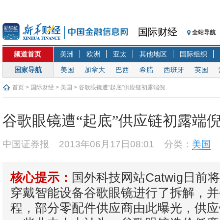
国际财经
全站导航
频道首页
美洲
欧洲
亚太
其他地区
国际组织
国家导航
美国
加拿大
巴西
希腊
西班牙
英国
首页
>
国际财经
>
美国
> 谷歌眼镜遭“起底”供应链初露端倪
谷歌眼镜遭“起底”供应链初露端
中国证券报
2013年06月17日08:01
分类：
美国
国外科技网站Catwig日前
核心提示：
穿戴智能设备谷歌眼镜进行了拆解，并
程，部分零配件供应商由此曝光，供应