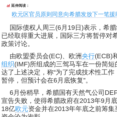
延伸阅读：
欧元区官员原则同意向希腊发放下一笔援
国际债权人周三(6月19日)表示，希
已经取得重大进展，国际三方将暂停对
政策讨论。
由欧盟委员会(EC)、欧洲
央行
(ECB)
组织
(IMF)所组成的三驾马车在一份简
达了上述决定，称“为了完成技术性工作
暂停，但预计会在6月底恢复”。
6月份稍早，希腊国有天然气公司DE
宣告失败，使得希腊政府在2013年9月
18亿
欧元
资金并在2013年年底之前筹集
资金沦为泡影。