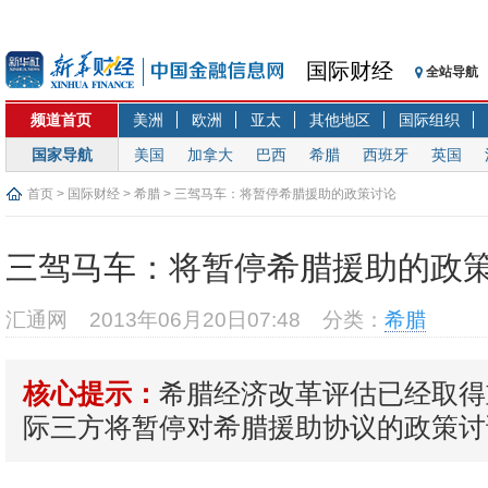
国际财经
全站导航
频道首页
美洲
欧洲
亚太
其他地区
国际组织
国家导航
美国
加拿大
巴西
希腊
西班牙
英国
首页
>
国际财经
>
希腊
> 三驾马车：将暂停希腊援助的政策讨论
三驾马车：将暂停希腊援助的政
汇通网
2013年06月20日07:48
分类：
希腊
希腊经济改革评估已经取得
核心提示：
际三方将暂停对希腊援助协议的政策讨