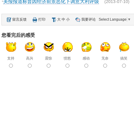
·
美报报道标普因经济前景恶化下调意大利评级
(2013-07-10)
留言反馈
打印
大
中
小
我要评论
Select Language
▼
您看完后的感受
支持
高兴
震惊
愤怒
感动
无奈
搞笑