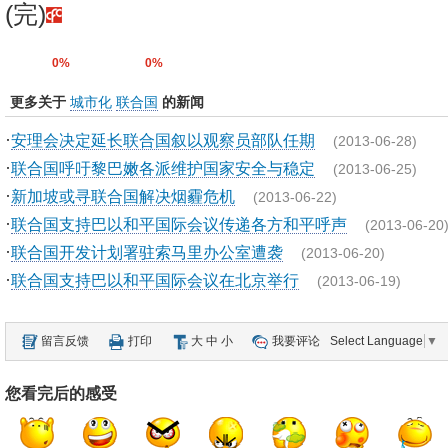
(完)
0%
0%
更多关于
城市化
联合国
的新闻
·
安理会决定延长联合国叙以观察员部队任期
(2013-06-28)
·
联合国呼吁黎巴嫩各派维护国家安全与稳定
(2013-06-25)
·
新加坡或寻联合国解决烟霾危机
(2013-06-22)
·
联合国支持巴以和平国际会议传递各方和平呼声
(2013-06-20
·
联合国开发计划署驻索马里办公室遭袭
(2013-06-20)
·
联合国支持巴以和平国际会议在北京举行
(2013-06-19)
留言反馈
打印
大
中
小
我要评论
Select Language
▼
您看完后的感受