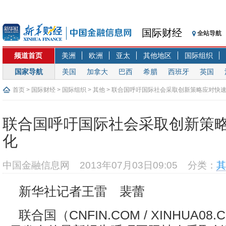
国际财经
全站导航
频道首页
美洲
欧洲
亚太
其他地区
国际组织
国家导航
美国
加拿大
巴西
希腊
西班牙
英国
首页
>
国际财经
>
国际组织
>
其他
> 联合国呼吁国际社会采取创新策略应对快
联合国呼吁国际社会采取创新策
化
中国金融信息网
2013年07月03日09:05
分类：
其
新华社记者王雷 裴蕾
联合国（CNFIN.COM / XINHUA08