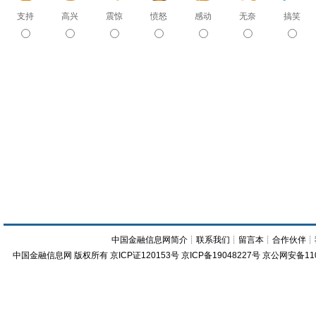
支持
高兴
震惊
愤怒
感动
无奈
搞笑
中国金融信息网简介
┊
联系我们
┊
留言本
┊
合作伙伴
┊
中国金融信息网
版权所有
京ICP证120153号
京ICP备19048227号 京公网安备11