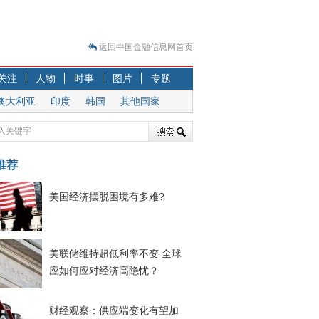
返回中国金融信息网首页
？
关注
人物
时事
图片
专题
突围之旅
澳大利亚
印度
韩国
其他国家
7—2020.07.31）
跷跷板” 结构性失衡藏
显下行
推荐
现最弱
人
美国经济摆脱困境有多难?
解析
7—2020.08.21）
美联储维持超低利率不变 全球
应如何应对经济高隐忧？
财经观察：供应端变化有望加