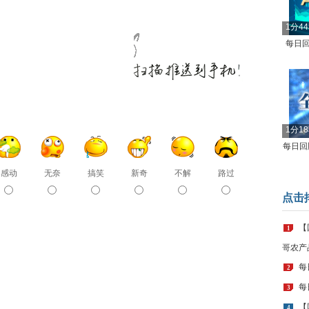
1分4
每日回
1分1
每日回顾
感动
无奈
搞笑
新奇
不解
路过
点击
【
1
哥农产
每
2
每
3
【
4