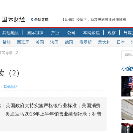
国际财经
全站导航
【见·闻】疫情下，新加坡旅游业步履维艰
记者手记：疫情下的香港零售业如何浴火重生
其他地区
国际组织
产业
公司
本网聚焦
观察
外媒
【见·闻】疫情下一家香港传统零售商的转型
希腊
西班牙
英国
法国
德国
俄罗斯
意大利
日本
济安金信：中国基金市场数据分析周报（2020. 07.2
【新华财经调查】同业存单、结构性存款玩起“
要闻导读（2）
在“隐秘的角落”
央行公开市场净投放300亿元 短端资金利率明
小编
读（2）
基本面及股市双轮冲击 债市回调十年期债表
沥青期货连续两日涨逾3% 沪银及两粕涨势喜
：
其他地区
恒生聚源：北斗收官之星发射成功，全产业链
济安金信：中国基金市场数据分析周报（2020. 08.1
读：英国政府支持实施严格银行业标准；美国消费
回暖；奥迪宝马2013年上半年销售业绩创纪录；标普