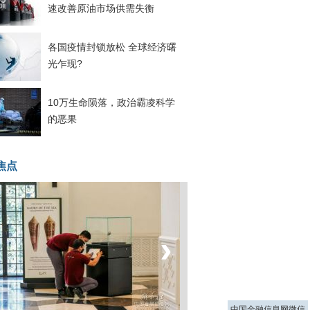
速改善原油市场供需失衡
各国疫情封锁放松 全球经济曙
光乍现?
10万生命陨落，政治霸凌科学
的恶果
焦点
‹
›
菲律宾：防疫降级
中国金融信息网微信