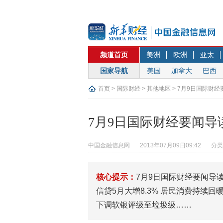
频道首页
美洲
欧洲
亚太
国家导航
美国
加拿大
巴西
首页
>
国际财经
>
其他地区
> 7月9日国际财经
7月9日国际财经要闻导
中国金融信息网
2013年07月09日09:42
分类
核心提示：
7月9日国际财经要闻导
信贷5月大增8.3% 居民消费持续
下调软银评级至垃圾级……