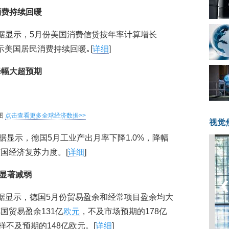
消费持续回暖
据显示，5月份美国消费信贷按年率计算增长
显示美国居民消费持续回暖｡[
详细
]
降幅大超预期
图
点击查看更多全球经济数据>>
视觉
数据显示，德国5月工业产出月率下降1.0%，降幅
国经济复苏力度。[
详细
]
势显著减弱
据显示，德国5月份贸易盈余和经常项目盈余均大
国贸易盈余131亿
欧元
，不及市场预期的178亿
样不及预期的148亿欧元。[
详细
]