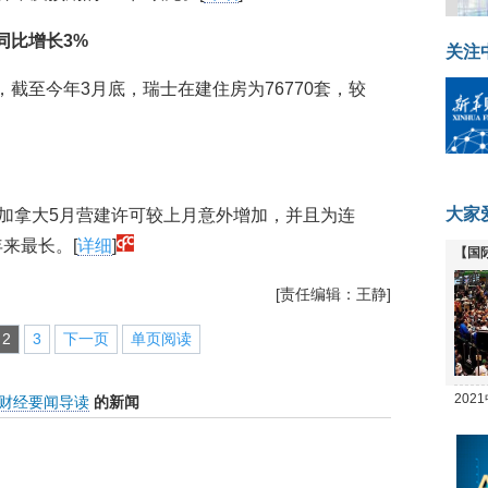
同比增长3%
关注
截至今年3月底，瑞士在建住房为76770套，较
大家
，加拿大5月营建许可较上月意外增加，并且为连
来最长。[
详细
]
【国
全线
[责任编辑：王静]
2
3
下一页
单页阅读
20
财经要闻导读
的新闻
坛