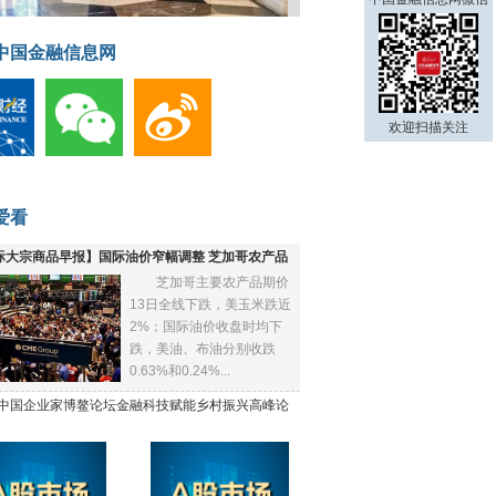
中国金融信息网
欢迎扫描关注
爱看
际大宗商品早报】国际油价窄幅调整 芝加哥农产品
芝加哥主要农产品期价
下跌
13日全线下跌，美玉米跌近
2%；国际油价收盘时均下
跌，美油、布油分别收跌
0.63%和0.24%...
21中国企业家博鳌论坛金融科技赋能乡村振兴高峰论