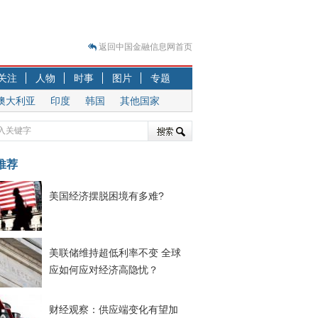
返回中国金融信息网首页
？
关注
人物
时事
图片
专题
突围之旅
澳大利亚
印度
韩国
其他国家
7—2020.07.31）
跷跷板” 结构性失衡藏
显下行
推荐
现最弱
人
美国经济摆脱困境有多难?
解析
7—2020.08.21）
美联储维持超低利率不变 全球
应如何应对经济高隐忧？
财经观察：供应端变化有望加