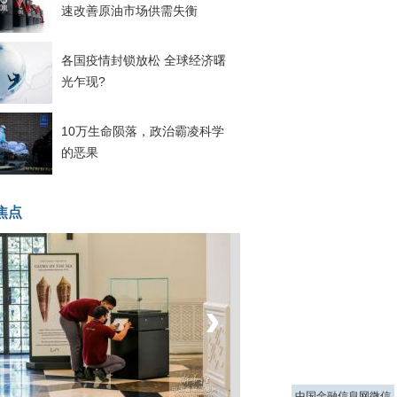
速改善原油市场供需失衡
各国疫情封锁放松 全球经济曙
光乍现?
10万生命陨落，政治霸凌科学
的恶果
焦点
‹
›
菲律宾：防疫降级
中国金融信息网微信