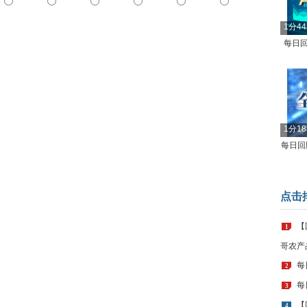
1分4
每日回
1分1
每日回顾
点击
【
1
哥农产
每
2
每
3
【
4