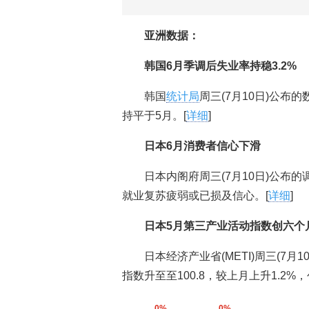
亚洲数据：
韩国6月季调后失业率持稳3.2%
韩国
统计局
周三(7月10日)公布
持平于5月。[
详细
]
日本6月消费者信心下滑
日本内阁府周三(7月10日)公布
就业复苏疲弱或已损及信心。[
详细
]
日本5月第三产业活动指数创六个
日本经济产业省(METI)周三(7
指数升至至100.8，较上月上升1.2
0%
0%