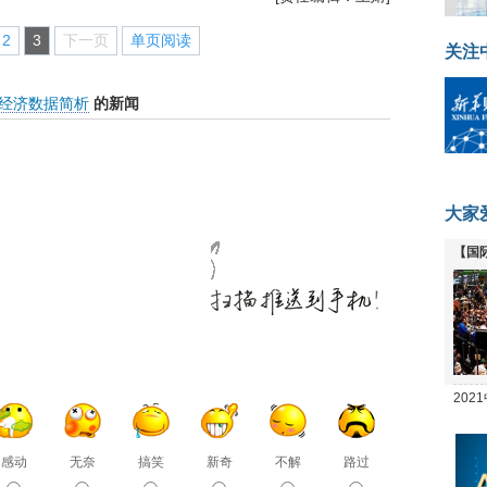
2
3
下一页
单页阅读
关注
经济数据简析
的新闻
大家
【国
全线
20
坛
感动
无奈
搞笑
新奇
不解
路过