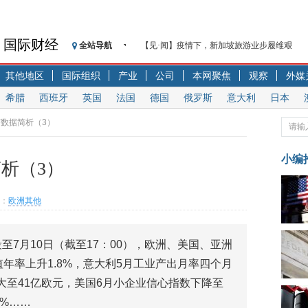
国际财经
全站导航
【见·闻】疫情下，新加坡旅游业步履维艰
记者手记：疫情下的香港零售业如何浴火重生
其他地区
国际组织
产业
公司
本网聚焦
观察
外媒
【见·闻】疫情下一家香港传统零售商的转型
希腊
西班牙
英国
法国
德国
俄罗斯
意大利
日本
济安金信：中国基金市场数据分析周报（2020. 07.2
【新华财经调查】同业存单、结构性存款玩起“
济数据简析（3）
在“隐秘的角落”
央行公开市场净投放300亿元 短端资金利率明
小编
简析（3）
基本面及股市双轮冲击 债市回调十年期债表
沥青期货连续两日涨逾3% 沪银及两粕涨势喜
：
欧洲其他
恒生聚源：北斗收官之星发射成功，全产业链
济安金信：中国基金市场数据分析周报（2020. 08.1
至7月10日（截至17：00），欧洲、美国、亚洲
值年率上升1.8%，意大利5月工业产出月率四个月
大至41亿欧元，美国6月小企业信心指数下降至
2%……