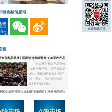
中国金融信息网
欢迎扫描关注
爱看
际大宗商品早报】国际油价窄幅调整 芝加哥农产品
芝加哥主要农产品期价
下跌
13日全线下跌，美玉米跌近
2%；国际油价收盘时均下
跌，美油、布油分别收跌
0.63%和0.24%...
21中国企业家博鳌论坛金融科技赋能乡村振兴高峰论