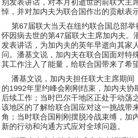
别发表讲话，对本月初逝世的前联大主
悼，并对加内夫为联合国作出的贡献表
第67届联大当天在纽约联合国总部举
怀因病去世的第47届联大主席加内夫。
发表讲话，为加内夫的英年早逝向其家
问。潘基文说，加内夫在联合国面对特
其工作注入了能量，给联合国带来了希
潘基文说，加内夫担任联大主席期间
的1992年里约峰会刚刚结束，加内夫协
后续工作；当时巴尔干地区正处于动荡
该地区的了解给联合国应对这一挑战带
角；当时联合国刚刚摆脱冷战束缚，加
新的行动和沟通方式应对全球问题。