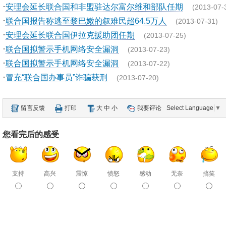
·
安理会延长联合国和非盟驻达尔富尔维和部队任期
(2013-07-
·
联合国报告称逃至黎巴嫩的叙难民超64.5万人
(2013-07-31)
·
安理会延长联合国伊拉克援助团任期
(2013-07-25)
·
联合国拟警示手机网络安全漏洞
(2013-07-23)
·
联合国拟警示手机网络安全漏洞
(2013-07-22)
·
冒充“联合国办事员”诈骗获刑
(2013-07-20)
留言反馈
打印
大
中
小
我要评论
Select Language
▼
您看完后的感受
支持
高兴
震惊
愤怒
感动
无奈
搞笑