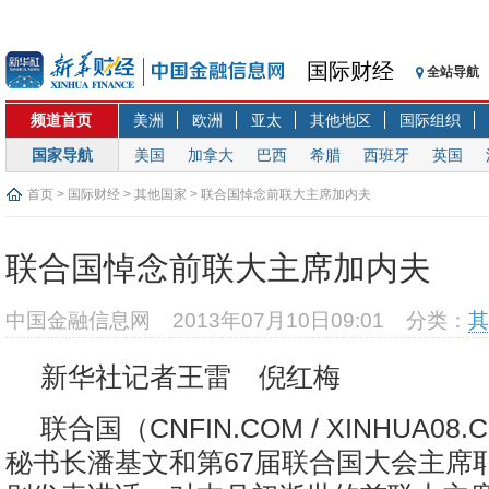
国际财经
全站导航
频道首页
美洲
欧洲
亚太
其他地区
国际组织
国家导航
美国
加拿大
巴西
希腊
西班牙
英国
首页
>
国际财经
>
其他国家
> 联合国悼念前联大主席加内夫
联合国悼念前联大主席加内夫
中国金融信息网
2013年07月10日09:01
分类：
其
新华社记者王雷 倪红梅
联合国（CNFIN.COM / XINHUA08
秘书长潘基文和第67届联合国大会主席