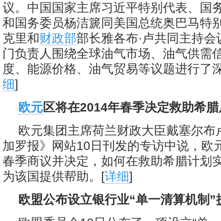
议。中国国家主席习近平特别代表、国
和国务委员杨洁篪同美国总统奥巴马特
克里和
财政部
部长雅各布·卢共同主持会
门负责人围绕全球油气市场、油气供需
度、能源价格、油气贸易等议题进行了深
细
]
欧元
区将在2014年春季决定救助希
欧元集团主席荷兰财政大臣戴塞尔布
加罗报》网站10日刊发的专访中说，欧元
春季商议并决定，如何在救助希腊计划
为该国提供帮助。[
详细
]
欧盟公布设立银行业“单一清算机制”