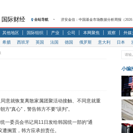
济安金信：中国基金市场数据分析周报（2020. 08.1
国际财经
全站导航
【见·闻】疫情下，新加坡旅游业步履维艰
其他地区
国际组织
产业
公司
本网聚焦
观察
外媒
记者手记：疫情下的香港零售业如何浴火重生
【见·闻】疫情下一家香港传统零售商的转型
希腊
西班牙
英国
法国
德国
俄罗斯
意大利
日本
济安金信：中国基金市场数据分析周报（2020. 07.2
谈
【新华财经调查】同业存单、结构性存款玩起“
在“隐秘的角落”
小编
央行公开市场净投放300亿元 短端资金利率明
基本面及股市双轮冲击 债市回调十年期债表
沥青期货连续两日涨逾3% 沪银及两粕涨势喜
恒生聚源：北斗收官之星发射成功，全产业链
只同意就恢复离散家属团聚活动接触、不同意就重
济安金信：中国基金市场数据分析周报（2020. 08.1
方“真心”，警告韩方不要“误判”。
统一委员会书记局11日发给韩国统一部的“通
提议遭搁置，韩方应承担责任。