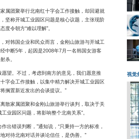
散家属团聚举行北南红十字会工作接触，却回避就
谈，坚称开城工业园区问题是核心议题，主张现阶
态度令朝方“难以理解”。
道，对韩国企业和民众而言，金刚山旅游与开城工
中断5年，起因是2008年7月一名韩国女游客
兵射杀。
致愿望。不过，考虑到南方的意见，我们愿意推
视觉
红十字会工作接触，以集中精力解决开城工业园区
将搁置新近发出的会谈提议。”
复离散家属团聚和金刚山旅游举行谈判，取决于关
城工业园区问题，将影响整个北南关系”。
力作出错误判断，”通知说，“只秉持一方的标准，
地对待北南对话并谈论信任，是伪善。”