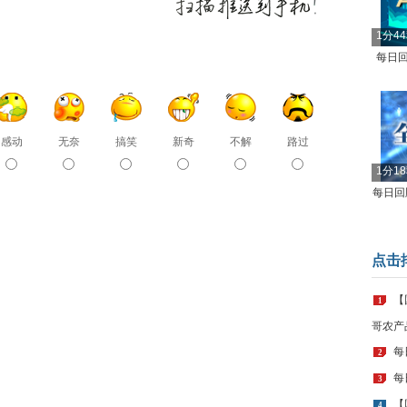
1分4
每日回
感动
无奈
搞笑
新奇
不解
路过
1分1
每日回顾
点击
【
1
哥农产
每
2
每
3
【
4