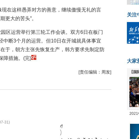
像现在这样愚弄对方的善意，继续傲慢无礼的言
关注
期更大的苦头”。
业园区运营举行第三轮工作会谈。双方6日在板门
经中断3个月的运营。但10日在开城就具体事宜
歧在于，朝方主张先恢复生产，韩方要求先制定防
保障措施。(完)
大家
[责任编辑：周发]
【国
全线
20
坛
07-31)