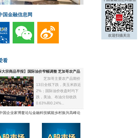
中国金融信息网
欢迎扫描关注
爱看
际大宗商品早报】国际油价窄幅调整 芝加哥农产品
芝加哥主要农产品期价
下跌
13日全线下跌，美玉米跌近
2%；国际油价收盘时均下
跌，美油、布油分别收跌
0.63%和0.24%...
21中国企业家博鳌论坛金融科技赋能乡村振兴高峰论