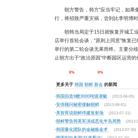
朝方警告，韩方“应当牢记，如果
行，将招致严重灾祸，尝到比李明博时
朝韩当局定于15日就恢复开城工
店举行首轮会谈，“原则上同意”恢复已
举行的第二轮会谈无果而终。主要分
止朝方出于“政治原因”中断园区运营的
0%
0%
更多关于
韩国
朝鲜
新会
的新闻
·
韩国拟造9艘3000吨级潜艇
(2013-08-05)
·
安倍顾问秘密接触朝鲜
(2013-08-01)
·
美智库说朝鲜停建发射场
(2013-07-31)
·
朝鲜警告韩美军演或恶化半岛局势
(2013-
·
韩国量化团队的金融炼金术
(2013-07-30)
·
韩国拟向多国“征求看法”