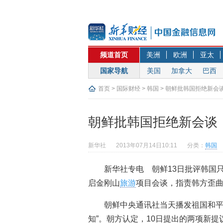
频道首页
美洲
欧洲
亚太
国家导航
美国
加拿大
巴西
首页
>
国际财经
>
韩国
> 朝鲜批韩国拒绝新会
朝鲜批韩国拒绝新会谈
新华社
2013年07月14日10:11
分类：
韩国
新华社专电 朝鲜13日批评韩国
启金刚山
旅游
项目会谈，指责韩方歪曲朝
朝鲜中央通讯社当天播发祖国和平
知”。朝方认定，10日提出的两项新