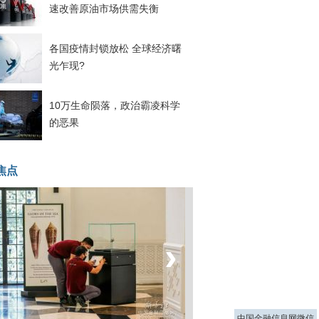
速改善原油市场供需失衡
各国疫情封锁放松 全球经济曙
光乍现?
10万生命陨落，政治霸凌科学
的恶果
焦点
‹
›
菲律宾：防疫降级
中国金融信息网微信