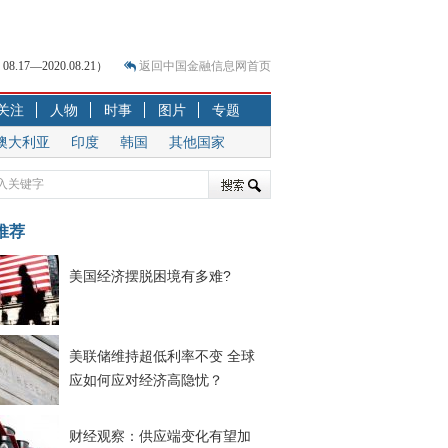
7—2020.08.21）
返回中国金融信息网首页
关注
人物
时事
图片
专题
？
突围之旅
澳大利亚
印度
韩国
其他国家
7—2020.07.31）
跷跷板” 结构性失衡藏
推荐
显下行
现最弱
美国经济摆脱困境有多难?
人
解析
7—2020.08.21）
美联储维持超低利率不变 全球
应如何应对经济高隐忧？
财经观察：供应端变化有望加