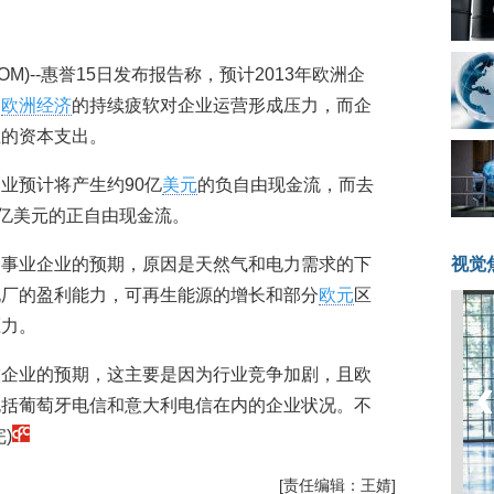
08.COM)--惠誉15日发布报告称，预计2013年欧洲企
为
欧洲经济
的持续疲软对企业运营形成压力，而企
业的资本支出。
业预计将产生约90亿
美元
的负自由现金流，而去
0亿美元的正自由现金流。
用事业企业的预期，原因是天然气和电力需求的下
视觉
电厂的盈利能力，可再生能源的增长和部分
欧元
区
压力。
技企业的预期，这主要是因为行业竞争加剧，且欧
包括葡萄牙电信和意大利电信在内的企业状况。不
)
[责任编辑：王婧]