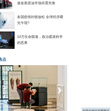
速改善原油市场供需失衡
各国疫情封锁放松 全球经济曙
光乍现?
10万生命陨落，政治霸凌科学
的恶果
焦点
‹
›
菲律宾：防疫降级
中国金融信息网微信