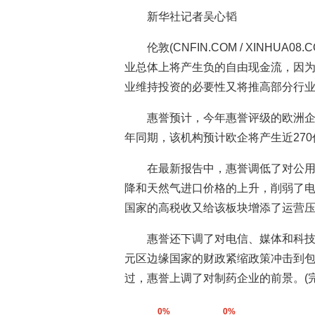
新华社记者吴心韬
伦敦(CNFIN.COM / XINHUA
业总体上将产生负的自由现金流，因
业维持投资的必要性又将推高部分行
惠誉预计，今年惠誉评级的欧洲企
年同期，该机构预计欧企将产生近27
在最新报告中，惠誉调低了对公
降和天然气进口价格的上升，削弱了
国家的高税收又给该板块增添了运营
惠誉还下调了对电信、媒体和科
元区边缘国家的财政紧缩政策冲击到
过，惠誉上调了对制药企业的前景。(完
0%
0%