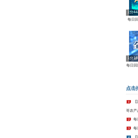
1分4
每日回
1分1
每日回顾
点击
【
1
哥农产
每
2
每
3
【
4