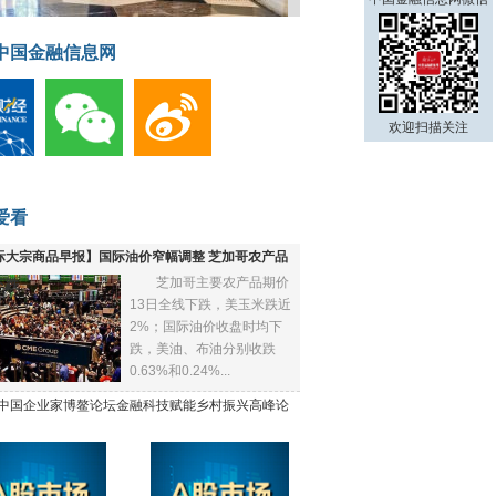
中国金融信息网
欢迎扫描关注
爱看
际大宗商品早报】国际油价窄幅调整 芝加哥农产品
芝加哥主要农产品期价
下跌
13日全线下跌，美玉米跌近
2%；国际油价收盘时均下
跌，美油、布油分别收跌
0.63%和0.24%...
21中国企业家博鳌论坛金融科技赋能乡村振兴高峰论