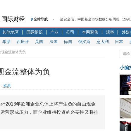
国际财经
全站导航
济安金信：中国基金市场数据分析周报（2020. 08.1
【见·闻】疫情下，新加坡旅游业步履维艰
其他地区
国际组织
产业
公司
本网聚焦
观察
外媒
记者手记：疫情下的香港零售业如何浴火重生
希腊
西班牙
英国
法国
德国
俄罗斯
意大利
日本
【见·闻】疫情下一家香港传统零售商的转型
济安金信：中国基金市场数据分析周报（2020. 07.2
由现金流整体为负
【新华财经调查】同业存单、结构性存款玩起“
在“隐秘的角落”
小编
现金流整体为负
央行公开市场净投放300亿元 短端资金利率明
基本面及股市双轮冲击 债市回调十年期债表
：
欧洲
沥青期货连续两日涨逾3% 沪银及两粕涨势喜
恒生聚源：北斗收官之星发射成功，全产业链
预计2013年欧洲企业总体上将产生负的自由现金
业运营形成压力，而企业维持投资的必要性又将推