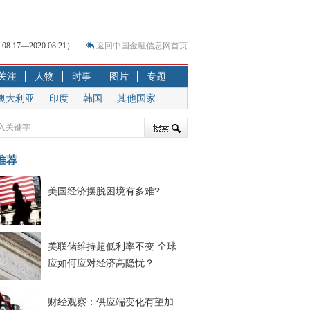
7—2020.08.21）
返回中国金融信息网首页
关注
人物
时事
图片
专题
？
澳大利亚
印度
韩国
其他国家
突围之旅
7—2020.07.31）
跷跷板” 结构性失衡藏
推荐
显下行
现最弱
美国经济摆脱困境有多难?
人
解析
美联储维持超低利率不变 全球
应如何应对经济高隐忧？
财经观察：供应端变化有望加