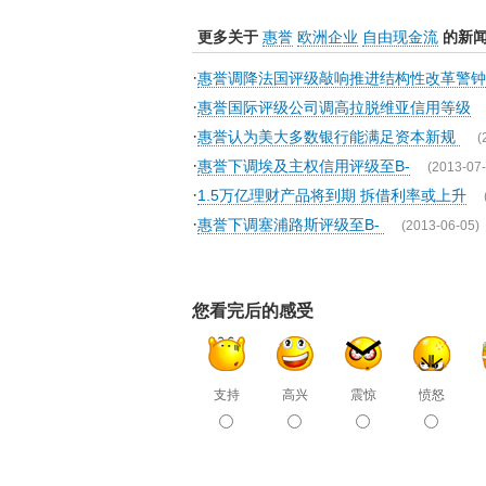
更多关于
惠誉
欧洲企业
自由现金流
的新
·
惠誉调降法国评级敲响推进结构性改革警钟
·
惠誉国际评级公司调高拉脱维亚信用等级
·
惠誉认为美大多数银行能满足资本新规
(
·
惠誉下调埃及主权信用评级至B-
(2013-07-
·
1.5万亿理财产品将到期 拆借利率或上升
·
惠誉下调塞浦路斯评级至B-
(2013-06-05)
您看完后的感受
支持
高兴
震惊
愤怒