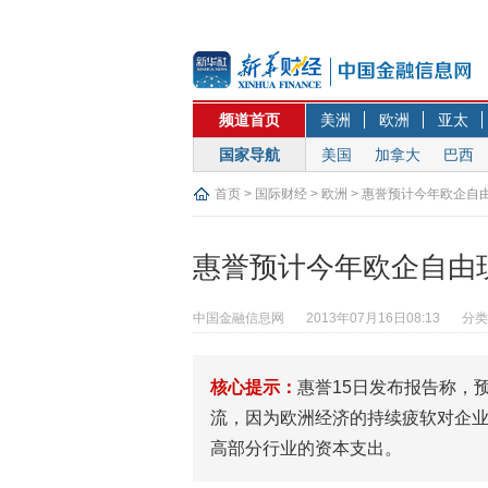
频道首页
美洲
欧洲
亚太
国家导航
美国
加拿大
巴西
首页
>
国际财经
>
欧洲
> 惠誉预计今年欧企自
惠誉预计今年欧企自由
中国金融信息网
2013年07月16日08:13
分类
核心提示：
惠誉15日发布报告称，
流，因为欧洲经济的持续疲软对企
高部分行业的资本支出。