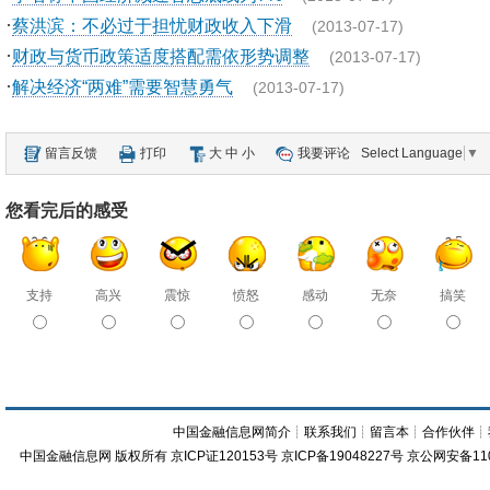
·
蔡洪滨：不必过于担忧财政收入下滑
(2013-07-17)
·
财政与货币政策适度搭配需依形势调整
(2013-07-17)
·
解决经济“两难”需要智慧勇气
(2013-07-17)
留言反馈
打印
大
中
小
我要评论
Select Language
▼
您看完后的感受
支持
高兴
震惊
愤怒
感动
无奈
搞笑
中国金融信息网简介
┊
联系我们
┊
留言本
┊
合作伙伴
┊
中国金融信息网
版权所有
京ICP证120153号
京ICP备19048227号 京公网安备11