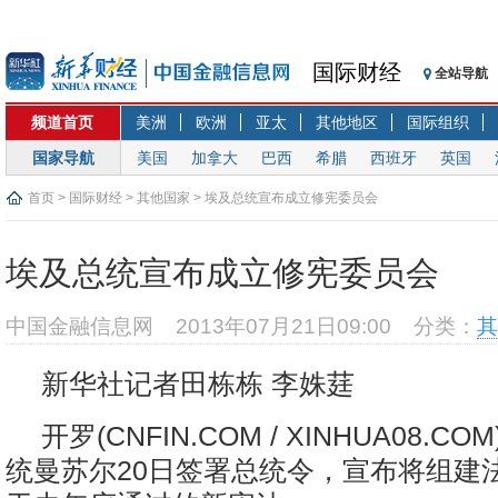
国际财经
全站导航
频道首页
美洲
欧洲
亚太
其他地区
国际组织
国家导航
美国
加拿大
巴西
希腊
西班牙
英国
首页
>
国际财经
>
其他国家
> 埃及总统宣布成立修宪委员会
埃及总统宣布成立修宪委员会
中国金融信息网
2013年07月21日09:00
分类：
其
新华社记者田栋栋 李姝莛
开罗(CNFIN.COM / XINHUA08.C
统曼苏尔20日签署总统令，宣布将组建