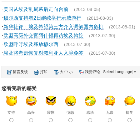
·
美国从埃及乱局幕后走向台前
(2013-08-05)
·
穆尔西支持者2日继续举行示威游行
(2013-08-03)
·
新华社评：埃及希望第三方介入调解国内危机
(2013-08-01)
·
欧盟高级外交官阿什顿再访埃及斡旋
(2013-07-30)
·
欧盟呼吁埃及释放穆尔西
(2013-07-30)
·
埃及将考虑恢复对叙利亚人入境免签
(2013-07-30)
留言反馈
打印
大
中
小
我要评论
Select Language
▼
您看完后的感受
支持
高兴
震惊
愤怒
感动
无奈
搞笑