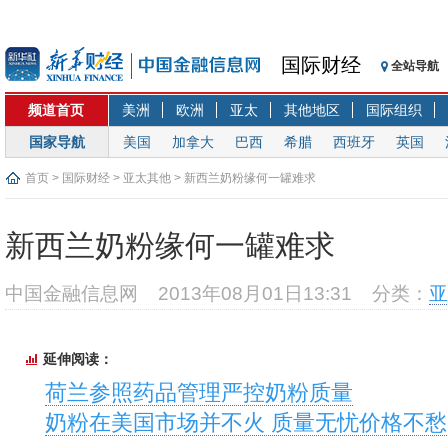
国际财经
全站导航
频道首页
美洲
欧洲
亚太
其他地区
国际组织
国家导航
美国
加拿大
巴西
希腊
西班牙
英国
首页
>
国际财经
>
亚太其他
> 新西兰奶粉缘何一罐难求
新西兰奶粉缘何一罐难求
中国金融信息网
2013年08月01日13:31
分类：
亚
延伸阅读：
荷兰参照药品管理严控奶粉质量
奶粉在美国市场并不火 质量无忧价格不愁