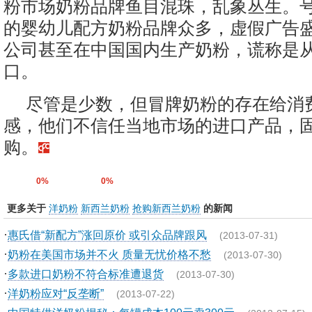
粉市场奶粉品牌鱼目混珠，乱象丛生。
的婴幼儿配方奶粉品牌众多，虚假广告
公司甚至在中国国内生产奶粉，谎称是
口。
尽管是少数，但冒牌奶粉的存在给消
感，他们不信任当地市场的进口产品，
购。
0%
0%
更多关于
洋奶粉
新西兰奶粉
抢购新西兰奶粉
的新闻
·
惠氏借“新配方”涨回原价 或引众品牌跟风
(2013-07-31)
·
奶粉在美国市场并不火 质量无忧价格不愁
(2013-07-30)
·
多款进口奶粉不符合标准遭退货
(2013-07-30)
·
洋奶粉应对“反垄断”
(2013-07-22)