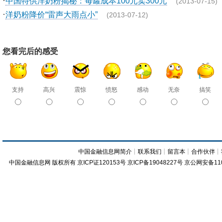
·
中国特供洋奶粉揭秘：每罐成本100元卖300元
(2013-07-15)
·
洋奶粉降价“雷声大雨点小”
(2013-07-12)
您看完后的感受
支持
高兴
震惊
愤怒
感动
无奈
搞笑
中国金融信息网简介
┊
联系我们
┊
留言本
┊
合作伙伴
┊
中国金融信息网
版权所有
京ICP证120153号
京ICP备19048227号 京公网安备11