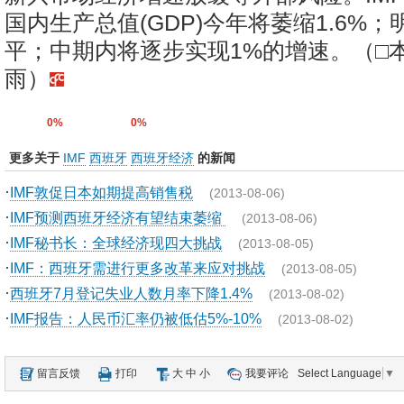
国内生产总值(GDP)今年将萎缩1.6%
平；中期内将逐步实现1%的增速。（□
雨）
0%
0%
更多关于
IMF
西班牙
西班牙经济
的新闻
·
IMF敦促日本如期提高销售税
(2013-08-06)
·
IMF预测西班牙经济有望结束萎缩
(2013-08-06)
·
IMF秘书长：全球经济现四大挑战
(2013-08-05)
·
IMF：西班牙需进行更多改革来应对挑战
(2013-08-05)
·
西班牙7月登记失业人数月率下降1.4%
(2013-08-02)
·
IMF报告：人民币汇率仍被低估5%-10%
(2013-08-02)
留言反馈
打印
大
中
小
我要评论
Select Language
▼