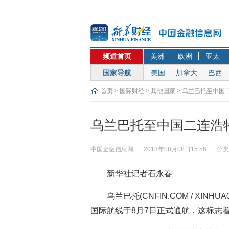
频道首页
美洲
欧洲
亚太
国家导航
美国
加拿大
巴西
首页
>
国际财经
>
其他国家
> 乌兰巴托至中国
乌兰巴托至中国二连浩
中国金融信息网
2013年08月08日15:56
分类
新华社记者石永春
乌兰巴托(CNFIN.COM / XIN
国际航线于8月7日正式通航，这标志