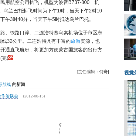
用航空公司执飞，机型为波音B737-800，机
。乌兰巴托起飞时间为下午1时，当天下午2时10
下午3时40分，当天下午5时抵达乌兰巴托。
公路、铁路口岸。二连浩特塞乌素机场位于市区东
国境线32公里。二连浩特具有丰富的
旅游
资源，也
。开通直飞航班，将更加方便蒙古国旅客的出行方
完)
[责任编辑：何舟]
视觉
际航线
的新闻
合作洽谈会
(2012-08-15)