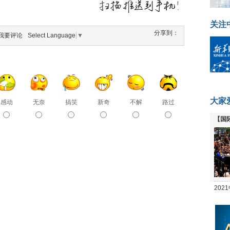
关注
分享到：
我要评论
Select Language
▼
大家
感动
无奈
搞笑
新奇
不解
路过
【国
全线
20
坛