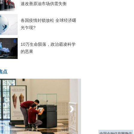
速改善原油市场供需失衡
各国疫情封锁放松 全球经济曙
光乍现?
10万生命陨落，政治霸凌科学
的恶果
焦点
‹
›
菲律宾：防疫降级
中国金融信息网微信