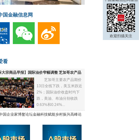
中国金融信息网
欢迎扫描关注
爱看
际大宗商品早报】国际油价窄幅调整 芝加哥农产品
芝加哥主要农产品期价
下跌
13日全线下跌，美玉米跌近
2%；国际油价收盘时均下
跌，美油、布油分别收跌
0.63%和0.24%...
21中国企业家博鳌论坛金融科技赋能乡村振兴高峰论