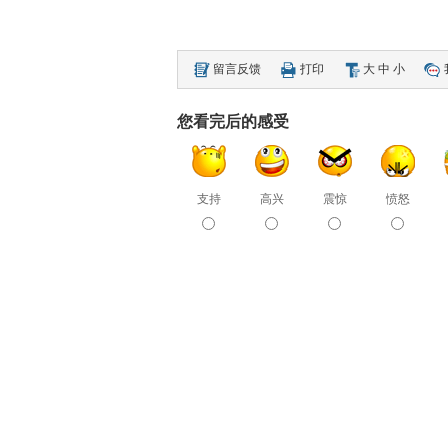
留言反馈
打印
大
中
小
您看完后的感受
支持
高兴
震惊
愤怒