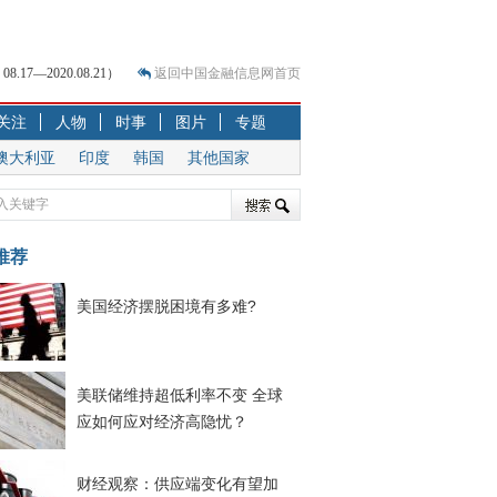
7—2020.08.21）
返回中国金融信息网首页
？
关注
人物
时事
图片
专题
突围之旅
澳大利亚
印度
韩国
其他国家
7—2020.07.31）
跷跷板” 结构性失衡藏
推荐
显下行
现最弱
美国经济摆脱困境有多难?
人
解析
7—2020.08.21）
美联储维持超低利率不变 全球
应如何应对经济高隐忧？
财经观察：供应端变化有望加