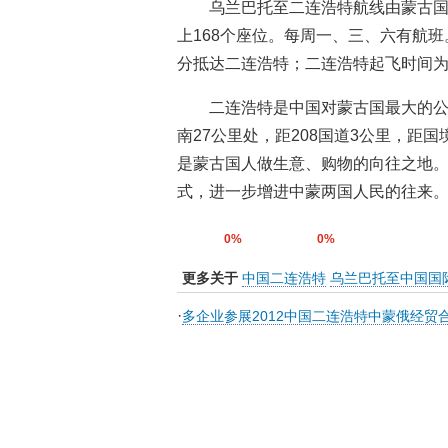
乌兰巴托至二连浩特航线由蒙古国民
上168个座位。每周一、三、六有航班
分抵达二连浩特；二连浩特起飞时间为
二连浩特是中国对蒙古国最大的
南27公里处，距208国道3公里，距
是蒙古国人做生意、购物的向往之地
式，进一步增进中蒙两国人民的往来。(
0%
0%
更多关于
中国二连浩特
乌兰巴托至中国国
·
多企业参展2012中国二连浩特中蒙俄经贸