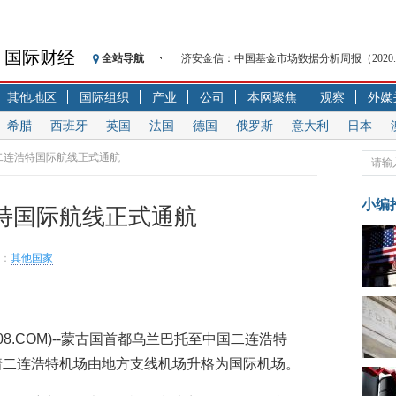
济安金信：中国基金市场数据分析周报（2020. 08.1
国际财经
全站导航
【见·闻】疫情下，新加坡旅游业步履维艰
记者手记：疫情下的香港零售业如何浴火重生
其他地区
国际组织
产业
公司
本网聚焦
观察
外媒
【见·闻】疫情下一家香港传统零售商的转型
希腊
西班牙
英国
法国
德国
俄罗斯
意大利
日本
济安金信：中国基金市场数据分析周报（2020. 07.2
二连浩特国际航线正式通航
【新华财经调查】同业存单、结构性存款玩起“
在“隐秘的角落”
小编
央行公开市场净投放300亿元 短端资金利率明
特国际航线正式通航
基本面及股市双轮冲击 债市回调十年期债表
沥青期货连续两日涨逾3% 沪银及两粕涨势喜
：
其他国家
恒生聚源：北斗收官之星发射成功，全产业链
济安金信：中国基金市场数据分析周报（2020. 08.1
HUA08.COM)--蒙古国首都乌兰巴托至中国二连浩特
着二连浩特机场由地方支线机场升格为国际机场。