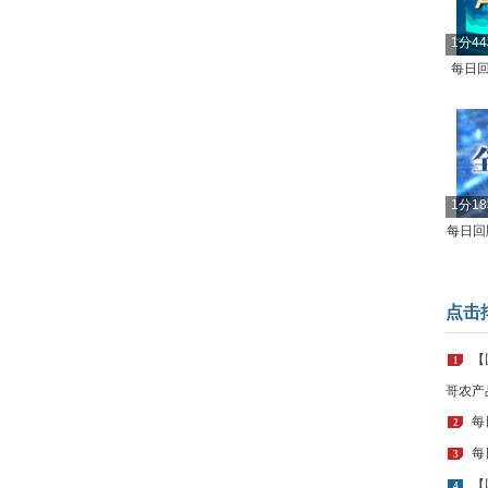
1分4
每日回
1分1
每日回顾
点击
【
1
哥农产
每
2
每
3
【
4