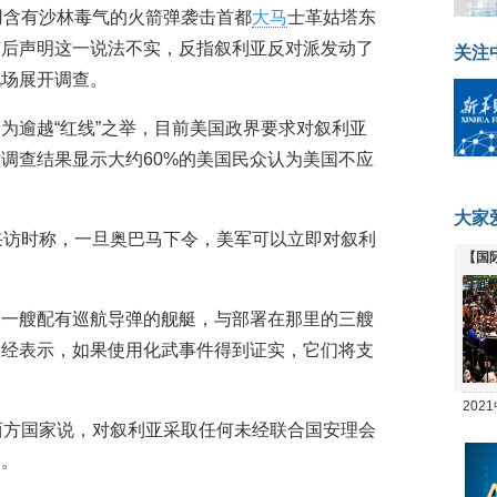
用含有沙林毒气的火箭弹袭击首都
大马
士革姑塔东
随后声明这一说法不实，反指叙利亚反对派发动了
关注
现场展开调查。
为逾越“红线”之举，目前美国政界要求对叙利亚
调查结果显示大约60%的美国民众认为美国不应
大家
采访时称，一旦奥巴马下令，美军可以立即对叙利
【国
全线
派一艘配有巡航导弹的舰艇，与部署在那里的三艘
已经表示，如果使用化武事件得到证实，它们将支
20
西方国家说，对叙利亚采取任何未经联合国安理会
坛
为。