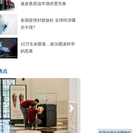
速改善原油市场供需失衡
各国疫情封锁放松 全球经济曙
光乍现?
10万生命陨落，政治霸凌科学
的恶果
焦点
‹
›
菲律宾：防疫降级
中国金融信息网微信