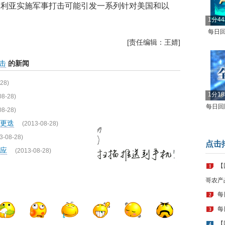
叙利亚实施军事打击可能引发一系列针对美国和以
1分4
每日回
[责任编辑：王婧]
击
的新闻
28)
1分1
08-28)
每日回顾
08-28)
更迭
(2013-08-28)
3-08-28)
点击
应
(2013-08-28)
【
1
哥农产
每
2
每
3
【
4