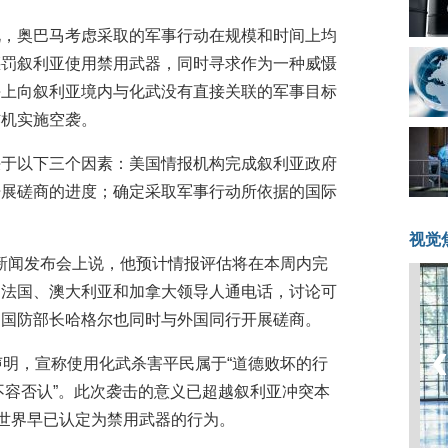
说，奥巴马考虑采取的军事行动在规模和时间上均
惩罚叙利亚使用禁用武器，同时寻求作为一种威慑
海上向叙利亚境内与化武没有直接关联的军事目标
炸机实施空袭。
决于以下三个因素：美国情报机构完成叙利亚政府
开展磋商的进度；确定采取军事行动所依据的国际
视觉
行新闻发布会上说，他预计情报评估将在本周内完
、法国、澳大利亚和加拿大领导人通电话，讨论可
和国防部长哈格尔也同时与外国同行开展磋商。
声明，宣称使用化武杀害平民属于“道德败坏的行
“不容否认”。此次袭击的意义已超越叙利亚冲突本
明世界早已认定为禁用武器的行为。