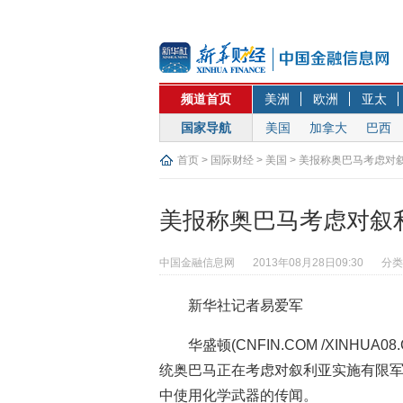
频道首页
美洲
欧洲
亚太
国家导航
美国
加拿大
巴西
首页
>
国际财经
>
美国
> 美报称奥巴马考虑对
美报称奥巴马考虑对叙
中国金融信息网
2013年08月28日09:30
分类
新华社记者易爱军
华盛顿(CNFIN.COM /XINH
统奥巴马正在考虑对叙利亚实施有限
中使用化学武器的传闻。