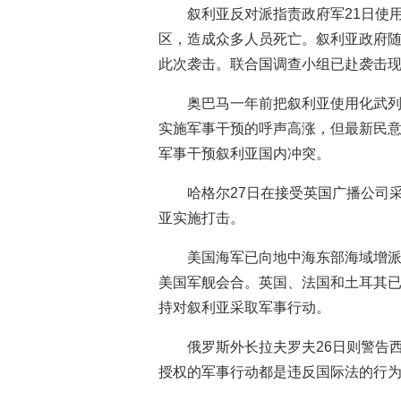
叙利亚反对派指责政府军21日使
区，造成众多人员死亡。叙利亚政府
此次袭击。联合国调查小组已赴袭击
奥巴马一年前把叙利亚使用化武列
实施军事干预的呼声高涨，但最新民意
军事干预叙利亚国内冲突。
哈格尔27日在接受英国广播公司
亚实施打击。
美国海军已向地中海东部海域增
美国军舰会合。英国、法国和土耳其
持对叙利亚采取军事行动。
俄罗斯外长拉夫罗夫26日则警告
授权的军事行动都是违反国际法的行