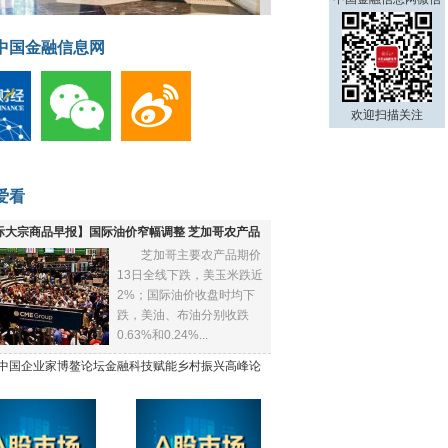
中国金融信息网
欢迎扫描关注
爱看
际大宗商品早报】国际油价窄幅调整 芝加哥农产品
芝加哥主要农产品期价
下跌
13日全线下跌，美玉米跌近
2%；国际油价收盘时均下
跌，美油、布油分别收跌
0.63%和0.24%...
21中国企业家博鳌论坛金融科技赋能乡村振兴高峰论