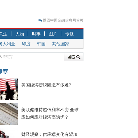
返回中国金融信息网首页
？
关注
人物
时事
图片
专题
突围之旅
澳大利亚
印度
韩国
其他国家
7—2020.07.31）
跷跷板” 结构性失衡藏
显下行
推荐
现最弱
人
美国经济摆脱困境有多难?
解析
7—2020.08.21）
美联储维持超低利率不变 全球
应如何应对经济高隐忧？
财经观察：供应端变化有望加