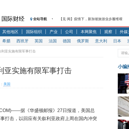
国际财经
全站导航
【见·闻】疫情下，新加坡旅游业步履维艰
记者手记：疫情下的香港零售业如何浴火重生
其他地区
国际组织
产业
公司
本网聚焦
观察
外媒
【见·闻】疫情下一家香港传统零售商的转型
希腊
西班牙
英国
法国
德国
俄罗斯
意大利
日本
济安金信：中国基金市场数据分析周报（2020. 07.2
【新华财经调查】同业存单、结构性存款玩起“
叙利亚实施有限军事打击
在“隐秘的角落”
央行公开市场净投放300亿元 短端资金利率明
小编
利亚实施有限军事打击
基本面及股市双轮冲击 债市回调十年期债表
沥青期货连续两日涨逾3% 沪银及两粕涨势喜
：
美国
恒生聚源：北斗收官之星发射成功，全产业链
济安金信：中国基金市场数据分析周报（2020. 08.1
UA08.COM)——据《华盛顿邮报》27日报道，美国总
军事打击，以回应有关叙利亚政府上周在国内冲突