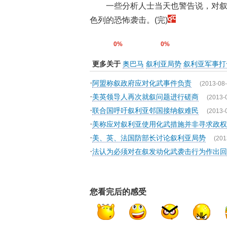
一些分析人士当天也警告说，对
色列的恐怖袭击。(完)
0%
0%
更多关于
奥巴马
叙利亚局势
叙利亚军事打
·
阿盟称叙政府应对化武事件负责
(2013-08-
·
美英领导人再次就叙问题进行磋商
(2013-
·
联合国呼吁叙利亚邻国接纳叙难民
(2013-
·
美称应对叙利亚使用化武措施并非寻求政权
·
美、英、法国防部长讨论叙利亚局势
(201
·
法认为必须对在叙发动化武袭击行为作出回
您看完后的感受