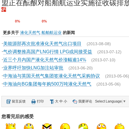
盟正在酝酿对船舶航运业实施征收碳排放税
0%
0%
更多关于
液化天然气
船舶航运业
的新闻
·
美能源部再次批准液化天然气出口项目
(2013-08-08)
·
气价调整推高国产LNG行情 LPG或间接受益
(2013-07-12)
·
近三个月内国产液化天然气价涨幅逾14%
(2013-07-10)
·
业界呼吁加快LNG加注站审批
(2013-06-20)
·
中海油与英国天然气集团签液化天然气采购协议
(2013-05-06
·
中海油向BG集团每年购500万吨液化天然气
(2013-05-06)
留言反馈
打印
大
中
小
我要评论
Select Language
▼
您看完后的感受