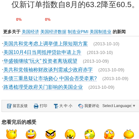
仅新订单指数自8月的63.2降至60.5
0%
0%
更多关于
美国经济
美国经济数据
制造业PMI
美国制造业
的新闻
·
美国共和党考虑上调举债上限短期方案
(2013-10-10)
·
美国10月4日当周抵押贷款申请上升
(2013-10-10)
·
华盛顿继续“玩火” 投资者离场观望
(2013-10-09)
·
美共和党领袖称财政谈判需减少政府赤字
(2013-10-09)
·
美债三重悬疑让市场挠心 中国会否受牵累?
(2013-10-09)
·
路透梳理受政府关门影响的美国企业
(2013-10-09)
留言反馈
打印
大
中
小
我要评论
Select Language
▼
您看完后的感受