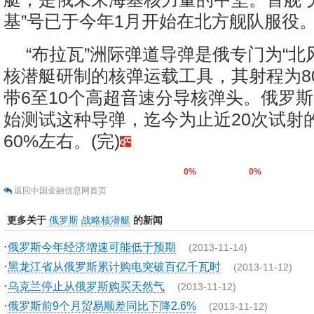
基”号已于今年1月开始在北方舰队服役
“布拉瓦”洲际弹道导弹是俄专门为“北
核潜艇研制的核弹运载工具，其射程为80
带6至10个高超音速分导核弹头。俄罗斯从
始测试这种导弹，迄今为止近20次试射
60%左右。(完)
0%
0%
返回中国金融信息网首页
更多关于
俄罗斯
战略核潜艇
的新闻
·
俄罗斯今年经济增速可能低于预期
(2013-11-14)
·
黑龙江省从俄罗斯累计购电突破百亿千瓦时
(2013-11-12)
·
乌克兰停止从俄罗斯购买天然气
(2013-11-12)
·
俄罗斯前9个月贸易顺差同比下降2.6%
(2013-11-12)