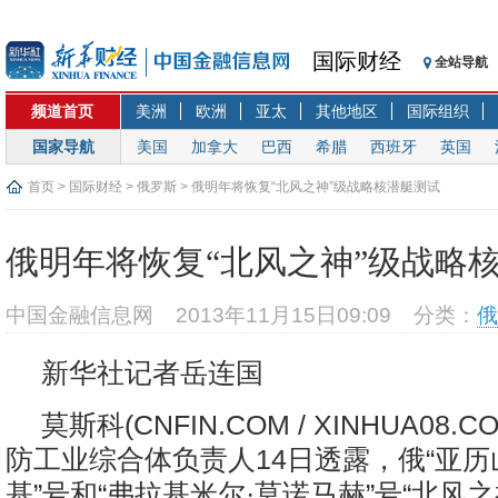
国际财经
全站导航
频道首页
美洲
欧洲
亚太
其他地区
国际组织
国家导航
美国
加拿大
巴西
希腊
西班牙
英国
首页
>
国际财经
>
俄罗斯
> 俄明年将恢复“北风之神”级战略核潜艇测试
俄明年将恢复“北风之神”级战略
中国金融信息网
2013年11月15日09:09
分类：
俄
新华社记者岳连国
莫斯科(CNFIN.COM / XINHUA08.
防工业综合体负责人14日透露，俄“亚历
基”号和“弗拉基米尔·莫诺马赫”号“北风