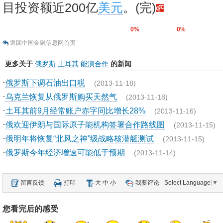
目投资额近200亿
美元
。(完)
0%
0%
返回中国金融信息网首页
更多关于
俄罗斯
土耳其
能演合作
的新闻
·
俄罗斯下调石油出口税
(2013-11-18)
·
乌克兰恢复从俄罗斯购买天然气
(2013-11-18)
·
土耳其前9月经常账户赤字同比增长28%
(2013-11-16)
·
俄欢迎伊朗与国际原子能机构签署合作路线图
(2013-11-15)
·
俄明年将恢复“北风之神”级战略核潜艇测试
(2013-11-15)
·
俄罗斯今年经济增速可能低于预期
(2013-11-14)
留言反馈
打印
大
中
小
我要评论
Select Language
▼
您看完后的感受