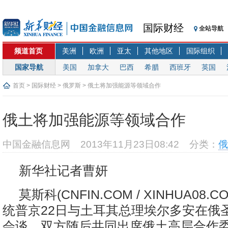
国际财经
全站导航
频道首页
美洲
欧洲
亚太
其他地区
国际组织
国家导航
美国
加拿大
巴西
希腊
西班牙
英国
首页
>
国际财经
>
俄罗斯
> 俄土将加强能源等领域合作
俄土将加强能源等领域合作
中国金融信息网
2013年11月23日08:42
分类：
俄
新华社记者曹妍
莫斯科(CNFIN.COM / XINHUA08.
统普京22日与土耳其总理埃尔多安在俄
会谈。双方随后共同出席俄土高层合作