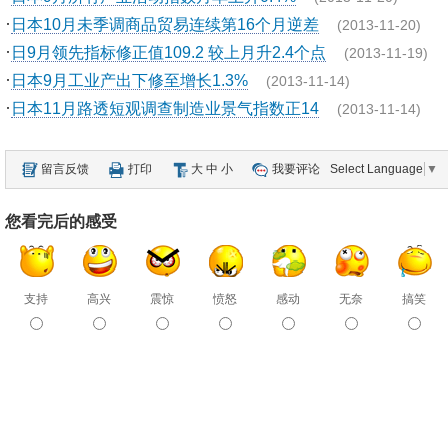
·
日本10月未季调商品贸易连续第16个月逆差
(2013-11-20)
·
日9月领先指标修正值109.2 较上月升2.4个点
(2013-11-19)
·
日本9月工业产出下修至增长1.3%
(2013-11-14)
·
日本11月路透短观调查制造业景气指数正14
(2013-11-14)
留言反馈
打印
大
中
小
我要评论
Select Language
▼
您看完后的感受
支持
高兴
震惊
愤怒
感动
无奈
搞笑