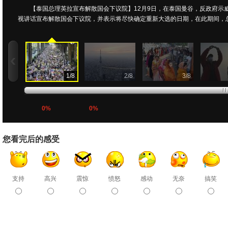
【泰国总理英拉宣布解散国会下议院】12月9日，在泰国曼谷，反政府示
视讲话宣布解散国会下议院，并表示将尽快确定重新大选的日期，在此期间，
1
/
8
2
/
8
3
/
8
0%
0%
您看完后的感受
支持
高兴
震惊
愤怒
感动
无奈
搞笑