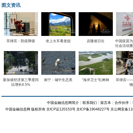
图文资讯
菲律宾：防疫降级
坐上火车看老挝
吉隆坡日出
中国疫苗为
社会活动重
新加坡经济第三季度同
南宁：城中生态美
“海岸卫士”红树林
菲律宾——
比增长6.5%
物
中国金融信息网简介
┊
联系我们
┊
留言本
┊
合作伙伴
┊
中国金融信息网
版权所有
京ICP证120153号
京ICP备19048227号 京公网安备11