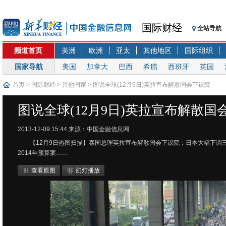
国际财经
全站导航
频道首页
美洲
欧洲
亚太
其他地区
国际组织
国家导航
美国
加拿大
巴西
希腊
西班牙
英国
首页
>
国际财经
>
其他国家
> 图说全球(12月9日)英拉宣布解散国会下议院
图说全球(12月9日)英拉宣布解散国
2013-12-09 15:44
来源：中国金融信息网
【12月9日热图扫描】泰国总理英拉宣布解散国会下议院；日本大幅下
2014年预算案……
查看原图
幻灯播放