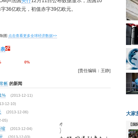
OM)
--
法国
央行
12月11日公布数据显示，法国10
字36亿欧元，初值赤字39亿欧元。
网制图
点击查看更多全球经济数据>>
图表
%
0%
[责任编辑：王静]
常帐
的新闻
1%
(2013-12-11)
13-12-10)
元
(2013-12-06)
大家
2-05)
【国
萎缩
(2013-12-04)
全线
元
(2013-12-03)