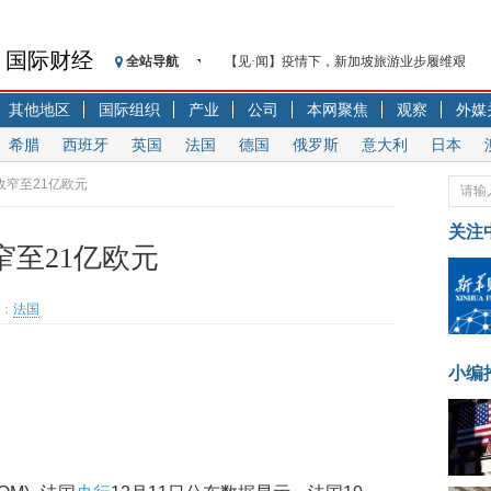
国际财经
全站导航
【见·闻】疫情下，新加坡旅游业步履维艰
记者手记：疫情下的香港零售业如何浴火重生
其他地区
国际组织
产业
公司
本网聚焦
观察
外媒
【见·闻】疫情下一家香港传统零售商的转型
希腊
西班牙
英国
法国
德国
俄罗斯
意大利
日本
济安金信：中国基金市场数据分析周报（2020. 07.2
【新华财经调查】同业存单、结构性存款玩起“
收窄至21亿欧元
在“隐秘的角落”
关注
央行公开市场净投放300亿元 短端资金利率明
窄至21亿欧元
基本面及股市双轮冲击 债市回调十年期债表
沥青期货连续两日涨逾3% 沪银及两粕涨势喜
：
法国
恒生聚源：北斗收官之星发射成功，全产业链
济安金信：中国基金市场数据分析周报（2020. 08.1
小编