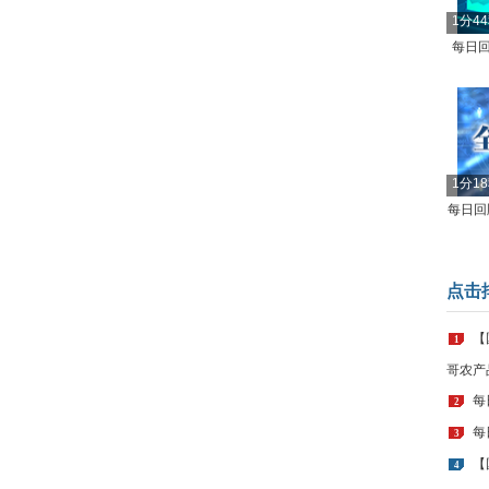
1分4
每日回
1分1
每日回顾
点击
【
1
哥农产
每
2
每
3
【
4