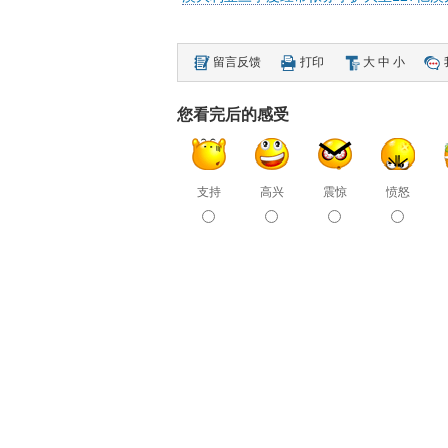
留言反馈
打印
大
中
小
您看完后的感受
支持
高兴
震惊
愤怒