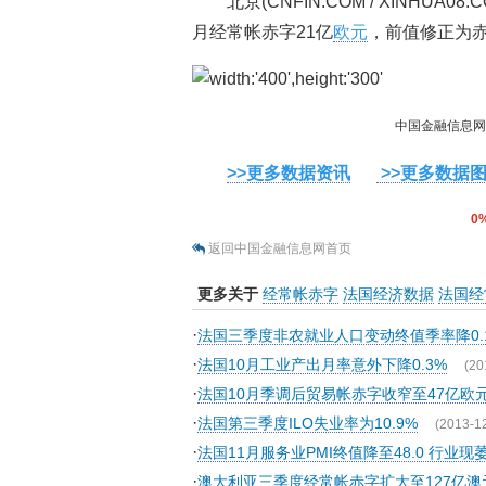
北京(CNFIN.COM / XINHUA08.C
月经常帐赤字21亿
欧元
，前值修正为赤
中国金融信息
>>更多数据资讯
>>更多数据
0
返回中国金融信息网首页
更多关于
经常帐赤字
法国经济数据
法国经
·
法国三季度非农就业人口变动终值季率降0.
·
法国10月工业产出月率意外下降0.3%
(20
·
法国10月季调后贸易帐赤字收窄至47亿欧
·
法国第三季度ILO失业率为10.9%
(2013-1
·
法国11月服务业PMI终值降至48.0 行业现
·
澳大利亚三季度经常帐赤字扩大至127亿澳