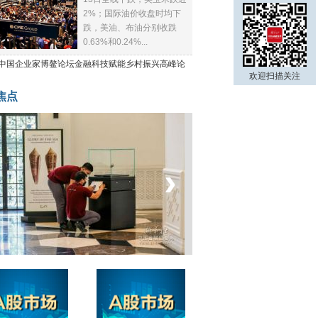
2%；国际油价收盘时均下
跌，美油、布油分别收跌
0.63%和0.24%...
21中国企业家博鳌论坛金融科技赋能乡村振兴高峰论
欢迎扫描关注
焦点
‹
›
菲律宾：防疫降级