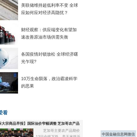
美联储维持超低利率不变 全球
应如何应对经济高隐忧？
财经观察：供应端变化有望加
速改善原油市场供需失衡
各国疫情封锁放松 全球经济曙
光乍现?
10万生命陨落，政治霸凌科学
的恶果
爱看
际大宗商品早报】国际油价窄幅调整 芝加哥农产品
芝加哥主要农产品期价
下跌
中国金融信息网微信
13日全线下跌，美玉米跌近