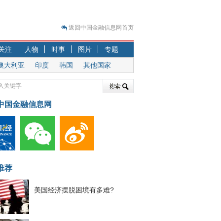
返回中国金融信息网首页
？
关注
人物
时事
图片
专题
突围之旅
澳大利亚
印度
韩国
其他国家
7—2020.07.31）
跷跷板” 结构性失衡藏
中国金融信息网
显下行
现最弱
人
解析
7—2020.08.21）
推荐
美国经济摆脱困境有多难?