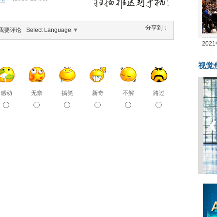
分享到：
我要评论
Select Language
▼
20
坛
视觉
感动
无奈
搞笑
新奇
不解
路过