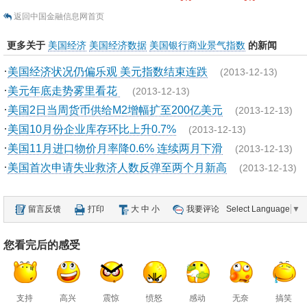
返回中国金融信息网首页
更多关于
美国经济
美国经济数据
美国银行商业景气指数
的新闻
·
美国经济状况仍偏乐观 美元指数结束连跌
(2013-12-13)
·
美元年底走势雾里看花
(2013-12-13)
·
美国2日当周货币供给M2增幅扩至200亿美元
(2013-12-13)
·
美国10月份企业库存环比上升0.7%
(2013-12-13)
·
美国11月进口物价月率降0.6% 连续两月下滑
(2013-12-13)
·
美国首次申请失业救济人数反弹至两个月新高
(2013-12-13)
留言反馈
打印
大
中
小
我要评论
Select Language
▼
您看完后的感受
支持
高兴
震惊
愤怒
感动
无奈
搞笑