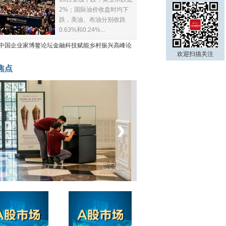
2%；国际油价收盘时均下
跌，美油、布油分别收跌
0.63%和0.24%...
21中国企业家博鳌论坛金融科技赋能乡村振兴高峰论
欢迎扫描关注
焦点
‹
›
菲律宾：防疫降级