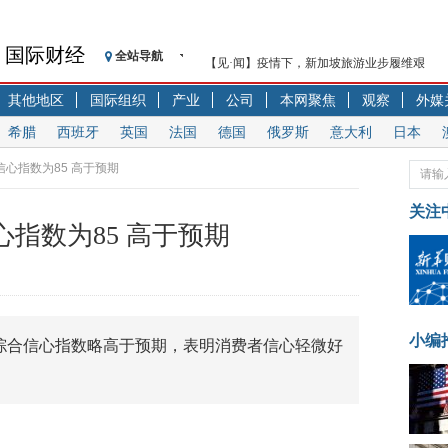
国际财经
全站导航
【见·闻】疫情下，新加坡旅游业步履维艰
记者手记：疫情下的香港零售业如何浴火重生
其他地区
国际组织
产业
公司
本网聚焦
观察
外媒
【见·闻】疫情下一家香港传统零售商的转型
希腊
西班牙
英国
法国
德国
俄罗斯
意大利
日本
济安金信：中国基金市场数据分析周报（2020. 07.2
【新华财经调查】同业存单、结构性存款玩起“
信心指数为85 高于预期
在“隐秘的角落”
关注
央行公开市场净投放300亿元 短端资金利率明
心指数为85 高于预期
基本面及股市双轮冲击 债市回调十年期债表
沥青期货连续两日涨逾3% 沪银及两粕涨势喜
恒生聚源：北斗收官之星发射成功，全产业链
济安金信：中国基金市场数据分析周报（2020. 08.1
小编
费者综合信心指数略高于预期，表明消费者信心轻微好