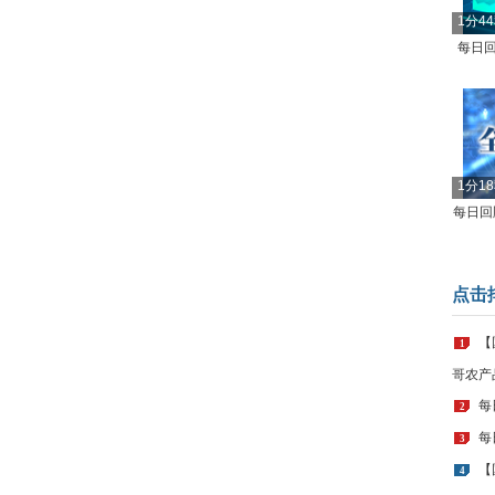
1分4
每日回
1分1
每日回顾
点击
【
1
哥农产
每
2
每
3
【
4