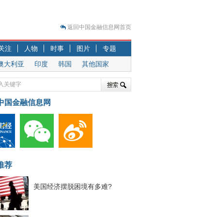
返回中国金融信息网首页
？
关注
人物
时事
图片
专题
突围之旅
澳大利亚
印度
韩国
其他国家
7—2020.07.31）
跷跷板” 结构性失衡藏
中国金融信息网
显下行
现最弱
人
解析
7—2020.08.21）
推荐
美国经济摆脱困境有多难?