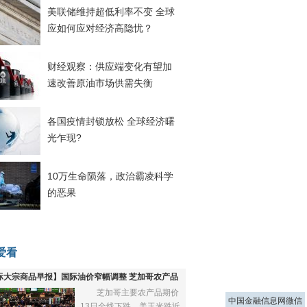
美联储维持超低利率不变 全球
应如何应对经济高隐忧？
财经观察：供应端变化有望加
速改善原油市场供需失衡
各国疫情封锁放松 全球经济曙
光乍现?
10万生命陨落，政治霸凌科学
的恶果
爱看
际大宗商品早报】国际油价窄幅调整 芝加哥农产品
芝加哥主要农产品期价
下跌
中国金融信息网微信
13日全线下跌，美玉米跌近