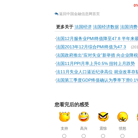
0
返回中国金融信息网首页
更多关于
法国经济
法国经济数据
法国消费
·
法国12月服务业PMI终值降至47.8 半年来
·
法国2013年12月综合PMI终值为47.3
(20
·
法国政府推出“应对失业”新举措 向企业降税
·
法国11月PPI月率上升0.5% 扭转上月跌势
·
法11月失业人口逼近纪录高位 就业改革存
·
法国第三季度GDP终值确认为季率下滑0.1
您看完后的感受
支持
高兴
震惊
愤怒