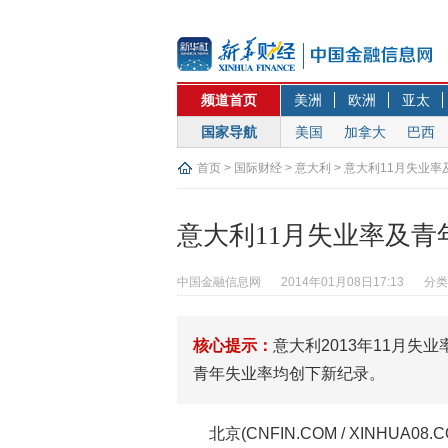
频道首页
美洲
欧洲
亚太
国家导航
美国
加拿大
巴西
首页
>
国际财经
>
意大利
> 意大利11月失业
意大利11月失业率及
中国金融信息网
2014年01月08日17:13
分类
核心提示：
意大利2013年11月失业
青年失业率均创下新纪录。
北京(CNFIN.COM / XINHUA08.