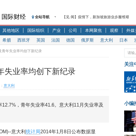
国际财经
全站导航
【见·闻】疫情下，新加坡旅游业步履维艰
记者手记：疫情下的香港零售业如何浴火重生
其他地区
国际组织
产业
公司
本网聚焦
观察
外媒
【见·闻】疫情下一家香港传统零售商的转型
希腊
西班牙
英国
法国
德国
俄罗斯
意大利
日本
济安金信：中国基金市场数据分析周报（2020. 07.2
【新华财经调查】同业存单、结构性存款玩起“
率及青年失业率均创下新纪录
在“隐秘的角落”
关注
央行公开市场净投放300亿元 短端资金利率明
青年失业率均创下新纪录
基本面及股市双轮冲击 债市回调十年期债表
沥青期货连续两日涨逾3% 沪银及两粕涨势喜
：
意大利
恒生聚源：北斗收官之星发射成功，全产业链
济安金信：中国基金市场数据分析周报（2020. 08.1
小编
率12.7%，青年失业率41.6。意大利11月失业率及
COM)--意大利
统计局
2014年1月8日公布数据显