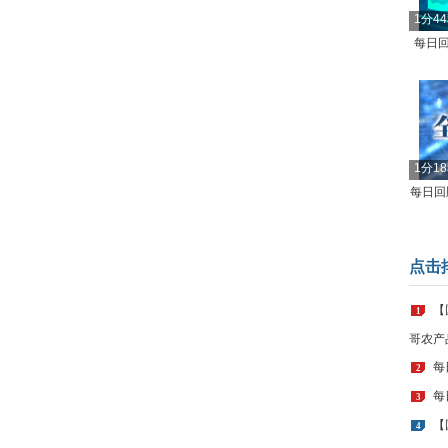
1分4
每日回
1分1
每日回顾
点击
【
1
哥农产
每
2
每
3
【
4