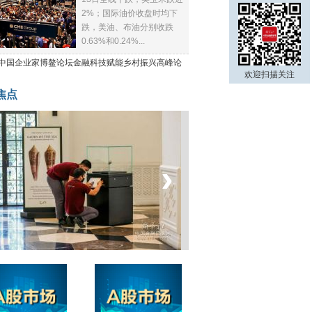
2%；国际油价收盘时均下
跌，美油、布油分别收跌
0.63%和0.24%...
21中国企业家博鳌论坛金融科技赋能乡村振兴高峰论
欢迎扫描关注
焦点
‹
›
菲律宾：防疫降级