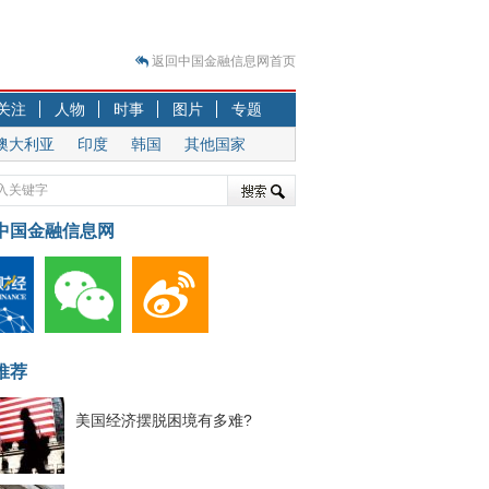
返回中国金融信息网首页
？
关注
人物
时事
图片
专题
突围之旅
澳大利亚
印度
韩国
其他国家
7—2020.07.31）
跷跷板” 结构性失衡藏
中国金融信息网
显下行
现最弱
人
解析
7—2020.08.21）
推荐
美国经济摆脱困境有多难?