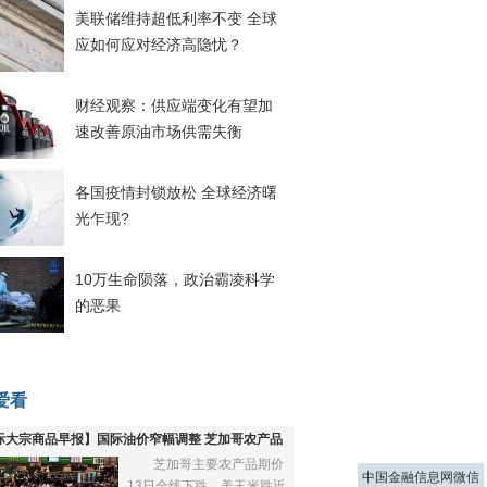
美联储维持超低利率不变 全球
应如何应对经济高隐忧？
财经观察：供应端变化有望加
速改善原油市场供需失衡
各国疫情封锁放松 全球经济曙
光乍现?
10万生命陨落，政治霸凌科学
的恶果
爱看
际大宗商品早报】国际油价窄幅调整 芝加哥农产品
芝加哥主要农产品期价
下跌
中国金融信息网微信
13日全线下跌，美玉米跌近